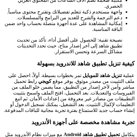
مكتبة ضخمة تضم آلاف الساعات من المحتوى العربي
الحصري.
واجهة مستخدم ذكية تتعلم تفضيلاتك وتقترح محتوى مناسباً.
دعم الترجمة والشرح للعديد من البرامج والمسلسلات.
إمكانية المشاهدة على عدة أجهزة متصلة بحساب واحد ضمن
الباقة المناسبة.
نصيحة تقنية: للحصول على أفضل أداء، تأكد من تحديث
تطبيق شاهد إلى آخر إصدار متاح، حيث تحدد التحديثات
مشاكل السرعة وتحسن الاستقرار.
كيفية
تنزيل تطبيق شاهد للاندرويد
بسهولة
عملية
تنزيل شاهد للموبايل
تمر بخطوات بسيطة. أولاً، احصل على
ملف التثبيت من مصدر موثوق. يوفر موقع
كويجي
رابط تحميل
مباشر وآمن لآخر إصدار من التطبيق، مما يضمن خلو الملف من
الفيروسات والتعديلات. بعد التحميل، افتح الملف واسمح بتثبيت
التطبيقات من مصادر غير معروفة من إعدادات الأمان. ثم اتبع
التعليمات لإكمال التثبيت. بعد التشغيل، يمكنك تسجيل الدخول أو
إنشاء حساب جديد للاستمتاع بفترة تجربة مجانية للباقات المدفوعة.
تجربة مشاهدة مخصصة على أجهزة الأندرويد
يتكامل
تحميل تطبيق شاهد Android
مع ميزات نظام الأندرويد مثل