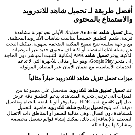
أفضل طريقة لـ تحميل شاهد للاندرويد
والاستمتاع بالمحتوى
يمثل
تحميل شاهد Android
خطوتك الأولى نحو تجربة مشاهدة
فريدة. صُمم التطبيق خصيصاً ليناسب شاشات الأندرويد المختلفة،
مع واجهة سلسة تتيح تصفح المكتبة الضخمة بسهولة. يمكنك البحث
عن مسلسلاتك المفضلة أو اكتشاف محتوى جديد عبر التوصيات
الذكية. يوفر
تحميل شاهد APK
إمكانية التثبيت المباشر دون الحاجة
إلى متجر Google Play، وهو خيار مثالي للأجهزة التي لا تدعم
الخدمات الأساسية، مع ضمان الأمان عبر المصادر الموثوقة.
ميزات تجعل
تنزيل شاهد للاندرويد
خياراً مثالياً
عند
تحميل تطبيق شاهد للاندرويد
، ستحصل على مجموعة من
الميزات التي ترتقي بتجربة المشاهدة. يدعم التطبيق دقة عرض
تصل إلى 4K مع تقنية HDR، مما يوفر ألواناً نابضة بالحياة وتفاصيل
دقيقة. كما يتيح
تحميل برنامج شاهد للاندرويد
خاصية التحميل
للمشاهدة دون اتصال، وهي مثالية للسفر أو المناطق ذات الاتصال
الضعيف. بالإضافة إلى ذلك، يمكنك إنشاء قوائم تشغيل مخصصة
ومشاركتها مع العائلة.