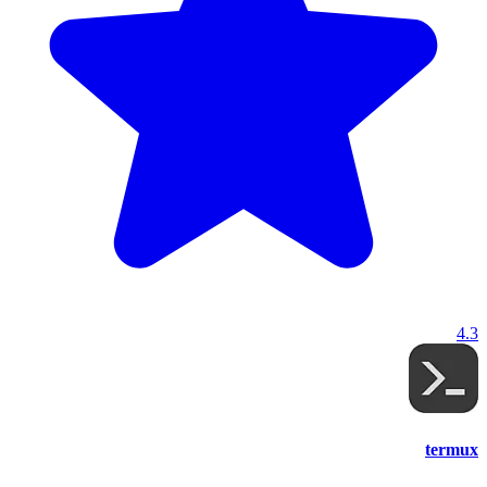
4.3
termux