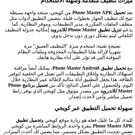
ميزات تنظيف متقدمة وسهلة الاستخدام
بعد
تحميل Phone Master APK
من كويجي، ستجد واجهة بسيطة
تتيح لك تنظيف الجهاز بخطوات قليلة. يتضمن التطبيق أدوات مثل
منظف الملفات المكررة، مدير التطبيقات، وموفر البطارية. كما
يدعم
تنزيل تطبيق Phone Master للاندرويد
إمكانية جدولة التنظيف
التلقائي ليتم بشكل دوري دون تدخل يدوي.
نصيحة تقنية: استخدم ميزة "التنظيف العميق" مرة
شهرياً لإزالة بقايا التطبيقات المحذوفة وملفات النظام
المؤقتة التي قد تؤثر على أداء بطارية هاتفك.
مع
تحميل تطبيق Phone Master Android
، يمكنك أيضاً مراقبة
استهلاك البطارية وإغلاق التطبيقات التي تعمل في الخلفية لتوفير
الطاقة. هذا يجعل التطبيق أداة مثالية لإطالة عمر البطارية خلال
اليوم. وللحصول على أفضل النتائج، تأكد من
تحميل برنامج Phone
Master للاندرويد
من مصدر موثوق مثل كويجي الذي يوفر رابط
تحميل مباشر وآمن لأحدث إصدار.
سهولة تحميل التطبيق عبر كويجي
للبدء، كل ما عليك فعله هو زيارة موقع كويجي و
تحميل تطبيق
Phone Master APK
بنقرة واحدة. الروابط المباشرة من كويجي
تضمن تحديث التطبيق بشكل مستمر، مما يضمن لك أحدث الميزات