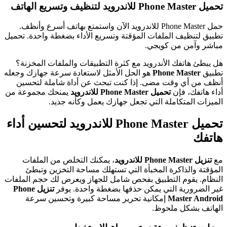
تحميل Phone Master للاندرويد لتنظيف وتسريع الهاتف
حمل Phone Master للاندرويد الآن واستمتع بهاتف أسرع وأنظف.
تطبيق لتنظيف الملفات المؤقتة وتسريع الأداء بضغطة واحدة. تحميل
مباشر وآمن من كويجي.
هل يبطئ هاتفك الأندرويد مع كثرة التطبيقات والملفات المخزنة؟
تطبيق
Phone Master
هو الحل الأمثل لاستعادة سرعة جهازك وجعله
أنظف من أي وقت مضى. إذا كنت تبحث عن أداة شاملة لتحسين
أداء هاتفك، فإن
تحميل Phone Master للاندرويد
يمنحك مجموعة من
الميزات المتكاملة التي تجعل جهازك يعمل وكأنه جديد.
تحميل Phone Master للاندرويد لتحسين أداء
هاتفك
مع
تنزيل Phone Master للاندرويد
، يمكنك التخلص من الملفات
المؤقتة والذاكرة المخبأة التي تستهلك مساحة التخزين وتبطئ
النظام. يقوم التطبيق بفحص شامل للجهاز ويعرض لك حجم الملفات
غير الضرورية التي يمكن حذفها بضغطة واحدة. يوفر
تنزيل Phone
Master Android
إمكانية تحرير مساحة كبيرة وتحسين سرعة
الهاتف بشكل ملحوظ.