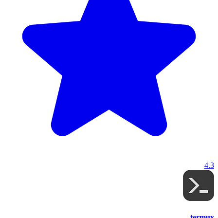
4.3
termux