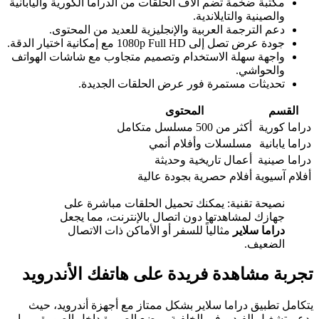
مكتبة ضخمة تضم آلاف الحلقات من الدراما الكورية واليابانية
والصينية والتايلاندية.
دعم الترجمة العربية والإنجليزية للعديد من المحتوى.
جودة عرض تصل إلى 1080p Full HD مع إمكانية اختيار الدقة.
واجهة سهلة الاستخدام وتصميم متجاوب مع شاشات الهواتف
والحواشي.
تحديثات مستمرة فور عرض الحلقات الجديدة.
القسم
المحتوى
دراما كورية
أكثر من 500 مسلسل متكامل
دراما يابانية
مسلسلات وأفلام أنمي
دراما صينية
أعمال تاريخية وحديثة
أفلام آسيوية
أفلام حصرية بجودة عالية
نصيحة تقنية: يمكنك تحميل الحلقات مباشرة على
جهازك لمشاهدتها دون اتصال بالإنترنت، مما يجعل
دراما سلاير
مثالياً للسفر أو الأماكن ذات الاتصال
الضعيف.
تجربة مشاهدة فريدة على هاتفك الأندرويد
يتكامل تطبيق دراما سلاير بشكل ممتاز مع أجهزة أندرويد، حيث
يدعم تشغيل الفيديو في الخلفية ووضع الصورة داخل الصورة، مما