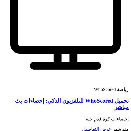
رياضة
WhoScored
تحميل WhoScored للتلفزيون الذكي: إحصاءات بث
مباشر
إحصاءات كرة قدم حية
منذ شهر
عرض التفاصيل