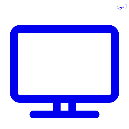
آيفون