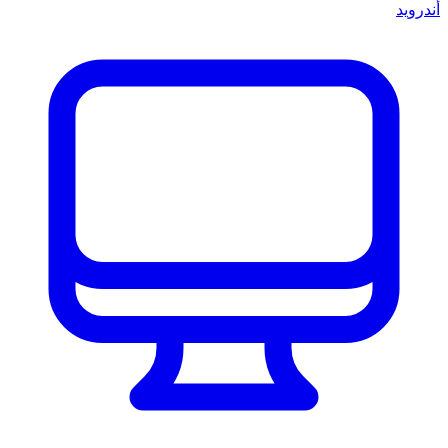
أندرويد