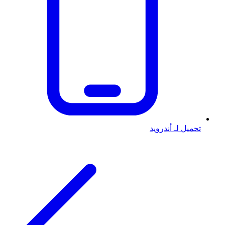
تحميل لـ أندرويد