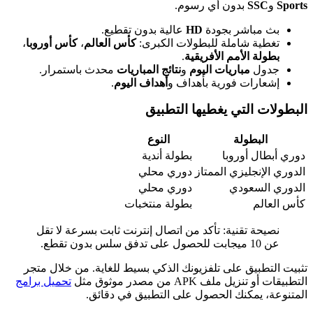
Sports
و
SSC
بدون أي رسوم.
بث مباشر بجودة
HD
عالية بدون تقطيع.
تغطية شاملة للبطولات الكبرى:
كأس العالم
،
كأس أوروبا
،
بطولة الأمم الأفريقية
.
جدول
مباريات اليوم
و
نتائج المباريات
محدث باستمرار.
إشعارات فورية بأهداف و
أهداف اليوم
.
البطولات التي يغطيها التطبيق
البطولة
النوع
دوري أبطال أوروبا
بطولة أندية
الدوري الإنجليزي الممتاز
دوري محلي
الدوري السعودي
دوري محلي
كأس العالم
بطولة منتخبات
نصيحة تقنية: تأكد من اتصال إنترنت ثابت بسرعة لا تقل
عن 10 ميجابت للحصول على تدفق سلس بدون تقطع.
تثبيت التطبيق على تلفزيونك الذكي بسيط للغاية. من خلال متجر
التطبيقات أو تنزيل ملف APK من مصدر موثوق مثل
تحميل برامج
المتنوعة، يمكنك الحصول على التطبيق في دقائق.