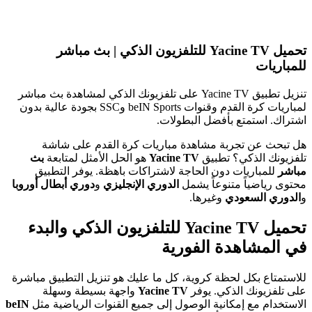
تحميل Yacine TV للتلفزيون الذكي | بث مباشر
للمباريات
تنزيل تطبيق Yacine TV على تلفزيونك الذكي لمشاهدة بث مباشر
لمباريات كرة القدم وقنوات beIN Sports وSSC بجودة عالية بدون
اشتراك. استمتع بأفضل البطولات.
هل تبحث عن تجربة مشاهدة مباريات كرة القدم على شاشة
تلفزيونك الذكي؟ تطبيق
Yacine TV
هو الحل الأمثل لمتابعة
بث
مباشر
للمباريات دون الحاجة لاشتراكات باهظة. يوفر التطبيق
محتوى رياضياً متنوعاً يشمل
الدوري الإنجليزي
و
دوري أبطال أوروبا
و
الدوري السعودي
وغيرها.
تحميل Yacine TV للتلفزيون الذكي والبدء
في المشاهدة الفورية
للاستمتاع بكل لحظة كروية، كل ما عليك هو تنزيل التطبيق مباشرة
على تلفزيونك الذكي. يوفر
Yacine TV
واجهة بسيطة وسهلة
الاستخدام مع إمكانية الوصول إلى جميع القنوات الرياضية مثل
beIN