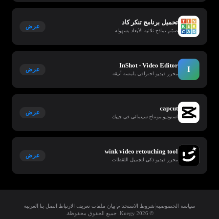
تحميل برنامج تنكر كاد
عرض
صمّم نماذج ثلاثية الأبعاد بسهولة.
InShot - Video Editor
I
عرض
محرر فيديو احترافي بلمسة أنيقة
capcut
عرض
استوديو مونتاج سينمائي في جيبك
wink video retouching tool
عرض
محرر فيديو ذكي لتجميل اللقطات
|
|
|
|
سياسة الخصوصية
شروط الاستخدام
بيان ملفات تعريف الارتباط
اتصل بنا
العربية
© 2026 Kuegy. جميع الحقوق محفوظة.