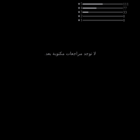
5★
111
4★
77
3★
33
2★
0
1★
0
لا توجد مراجعات مكتوبة بعد.