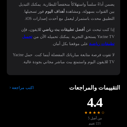
يضمن أداءً سلساً واستهلاكاً منخفضاً للبطارية. يمكنك التبديل
بين القنوات بسهولة، ومشاهدة
أهداف اليوم
فور تسجيلها.
التطبيق محدث باستمرار ليعمل مع أحدث إصدارات iOS.
إذا كنت تبحث عن
أفضل تطبيقات بث رياضي
للايفون، فإن
Yacine TV يستحق التجربة. يمكنك تحميله الآن من
تحميل
تطبيقات رياضية
على موقعنا بكل أمان.
لا تفوت فرصة متابعة مبارياتك المفضلة أينما كنت. حمل Yacine
TV للايفون اليوم واستمتع ببث مباشر مجاني بجودة عالية.
التقييمات والمراجعات
اكتب مراجعة
4.4
★★★★☆
من أصل 5
221 تقييم