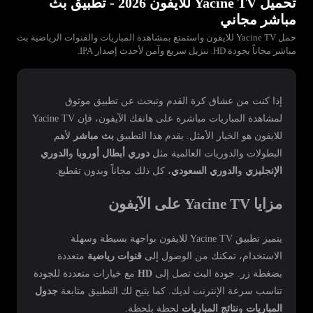
تحميل Yacine TV للايفون 2026 - تطبيق بث
مباشر مجاني
حمل Yacine TV للايفون واستمتع بمشاهدة المباريات والقنوات الرياضية بث
مباشر مجاناً بجودة HD. تنزيل سريع وآمن لأحدث إصدار IPA.
إذا كنت من عشاق كرة القدم وتبحث عن تطبيق موثوق
لمشاهدة المباريات مباشرة على هاتفك الآيفون، فإن Yacine TV
للايفون هو الخيار الأمثل. يقدم هذا التطبيق
بث مباشر
لأهم
البطولات والدوريات العالمية مثل
دوري أبطال أوروبا
و
الدوري
الإنجليزي
و
الدوري السعودي
، كل ذلك مجاناً وبدون تقطيع.
مزايا Yacine TV على الآيفون
يتميز تطبيق Yacine TV للايفون بواجهة بسيطة وسهلة
الاستخدام، تمكنك من الوصول إلى
قنوات رياضية
متعددة
بضغطة زر. جودة البث تصل إلى
HD
مع خيارات متعددة للجودة
تناسب سرعة الإنترنت لديك. كما يتيح لك التطبيق متابعة
جدول
المباريات
و
نتائج المباريات
لحظة بلحظة.