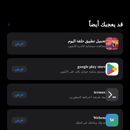
قد يعجبك أيضاً
تحميل تطبيق حلقة اليوم
عرض
مشاهدة سينمائية فاخرة للايفون
google play store
عرض
استمتع بمكتبة جوجل بلاي على الآيفون
termux
عرض
بيئة طرفية احترافية للمطورين
Webetu
W
عرض
جدولك ونتائجك في لحظة.