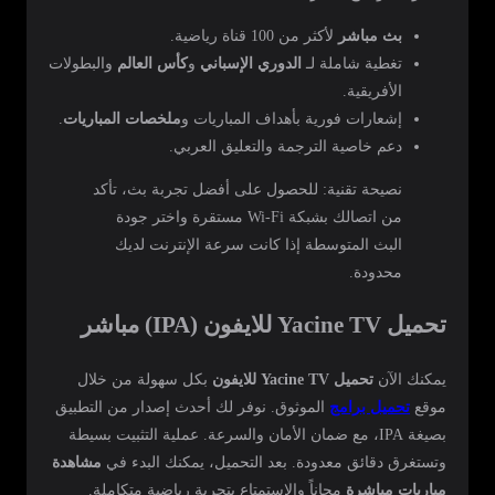
بث مباشر
لأكثر من 100 قناة رياضية.
تغطية شاملة لـ
الدوري الإسباني
و
كأس العالم
والبطولات
الأفريقية.
إشعارات فورية بأهداف المباريات و
ملخصات المباريات
.
دعم خاصية الترجمة والتعليق العربي.
نصيحة تقنية: للحصول على أفضل تجربة بث، تأكد
من اتصالك بشبكة Wi-Fi مستقرة واختر جودة
البث المتوسطة إذا كانت سرعة الإنترنت لديك
محدودة.
تحميل Yacine TV للايفون (IPA) مباشر
يمكنك الآن
تحميل Yacine TV للايفون
بكل سهولة من خلال
موقع
تحميل برامج
الموثوق. نوفر لك أحدث إصدار من التطبيق
بصيغة IPA، مع ضمان الأمان والسرعة. عملية التثبيت بسيطة
وتستغرق دقائق معدودة. بعد التحميل، يمكنك البدء في
مشاهدة
مباريات مباشرة
مجاناً والاستمتاع بتجربة رياضية متكاملة.