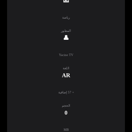
📧
رياضة
المطور
👤
Yacine TV
اللغة
AR
+ 57 إضافية
الحجم
0
MB