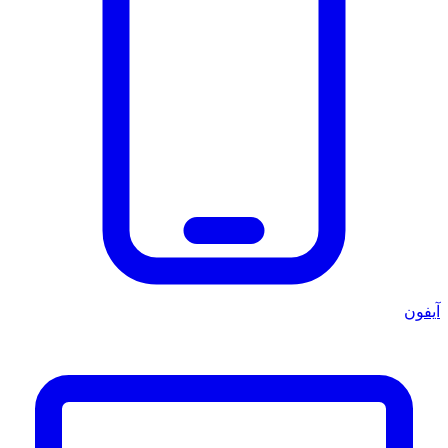
آيفون