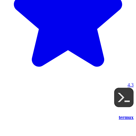
4.3
termux