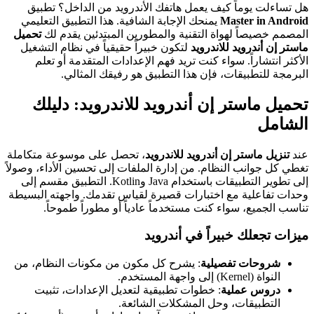
هل تساءلت يوماً كيف يعمل هاتفك الأندرويد من الداخل؟ تطبيق
Master in Android
يمنحك الإجابة الشافية. هذا التطبيق التعليمي
المصمم خصيصاً لهواة التقنية والمطورين المبتدئين يقدم لك
تحميل
ماستر إن أندرويد للاندرويد
لتكون خبيراً حقيقياً في نظام التشغيل
الأكثر انتشاراً. سواء كنت تريد فهم الإعدادات المتقدمة أو تعلم
البرمجة للتطبيقات، فإن هذا التطبيق هو رفيقك المثالي.
تحميل ماستر إن أندرويد للاندرويد: دليلك
الشامل
عند
تنزيل ماستر إن أندرويد للاندرويد
، تحصل على موسوعة متكاملة
تغطي كل جوانب النظام. من إدارة الملفات إلى تحسين الأداء، وصولاً
إلى تطوير التطبيقات باستخدام Java وKotlin. التطبيق مقسم إلى
وحدات تفاعلية مع اختبارات قصيرة لقياس تقدمك. واجهته البسيطة
تناسب الجميع، سواء كنت مستخدماً عادياً أو مطوراً طموحاً.
ميزات تجعلك خبيراً في أندرويد
شروحات تفصيلية
: يشرح كل مكون من مكونات النظام، من
النواة (Kernel) إلى واجهة المستخدم.
دروس عملية
: خطوات تطبيقية لتعديل الإعدادات، تثبيت
التطبيقات، وحل المشكلات الشائعة.