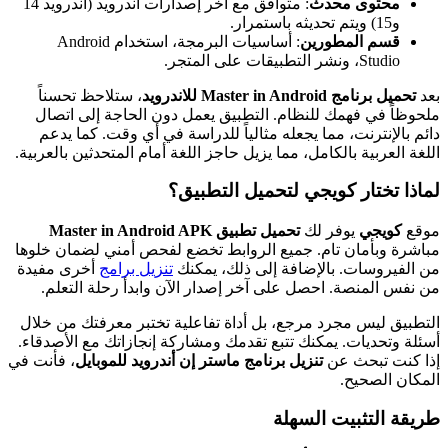
محتوى محدث
: متوافق مع آخر إصدارات أندرويد (أندرويد 14
و15) ويتم تحديثه باستمرار.
قسم المطورين
: أساسيات البرمجة، استخدام Android
Studio، ونشر التطبيقات على المتجر.
بعد
تحميل برنامج Master in Android للاندرويد
، ستلاحظ تحسناً
ملحوظاً في فهمك للنظام. التطبيق يعمل دون الحاجة إلى اتصال
دائم بالإنترنت، مما يجعله مثالياً للدراسة في أي وقت. كما يدعم
اللغة العربية بالكامل، مما يزيل حاجز اللغة أمام المتحدثين بالعربية.
لماذا تختار كويجي لتحميل التطبيق؟
موقع
كويجي
يوفر لك
تحميل تطبيق Master in Android APK
مباشرة وبأمان تام. جميع الروابط تخضع لفحص أمني لضمان خلوها
من الفيروسات. بالإضافة إلى ذلك، يمكنك
تنزيل برامج
أخرى مفيدة
من نفس المنصة. احصل على آخر إصدار الآن وابدأ رحلة التعلم.
التطبيق ليس مجرد مرجع، بل أداة تفاعلية تختبر معرفتك من خلال
أسئلة وتحديات. يمكنك تتبع تقدمك ومشاركة إنجازاتك مع الأصدقاء.
إذا كنت تبحث عن
تنزيل برنامج ماستر إن أندرويد للموبايل
، فأنت في
المكان الصحيح.
طريقة التثبيت السهلة