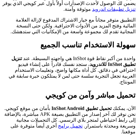
يضمن لك الوصول لأحدث الإصدارات أولاً بأول عبر كويجي الذي يوفر
تنزيل تطبيقات اندرويد
موثوقة وآمنة.
التطبيق متوفر مجاناً مع خيار الاشتراك المدفوع لإزالة العلامة
المائية وفتح المزيد من الأدوات الاحترافية. ولكن حتى النسخة
المجانية تقدم لك مجموعة واسعة من الإمكانيات التي ستدهشك.
سهولة الاستخدام تناسب الجميع
واحدة من أكبر نقاط قوة InShot هي واجهته البسيطة. عند
تنزيل
تطبيق InShot للاندرويد
، ستجد نفسك قادراً على إنشاء فيديو
احترافي في دقائق. كل أداة مكانها واضح، وتعليمات الاستخدام
العربية تجعل التجربة سلسة حتى لمن لا يمتلكون خبرة سابقة في
المونتاج.
تحميل مباشر وآمن من كويجي
الآن، يمكنك
تحميل تطبيق InShot Android
بأمان من موقع كويجي.
نحن نوفر لك آخر إصدار من التطبيق بصيغة APK مباشرة، بالإضافة
إلى رابط احتياطي لمتجر بلاي الرسمي. كل التحميلات مجانية
وسريعة ومحدثة باستمرار.
تحميل برامج
أخرى أيضاً متوفرة على
موقعنا.