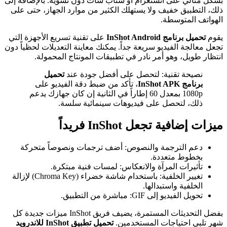
بشكل مثالي على انستغرام أو سناب شات دون تشويه. بالإضافة إلى
ذلك، التطبيق خفيف ولا يستهلك الكثير من موارد الجهاز، حتى على
الهواتف المتوسطة.
يقوم
تحميل برنامج InShot Android
على تقنية تسريع الأجهزة التي
تجعل معالجة الفيديو سريعة جداً. يمكنك معاينة التعديلات لحظياً دون
انتظار طويل، وهو أمر نادر في تطبيقات المونتاج المحمولة.
نصيحة تقنية: لتحصل على أفضل جودة عند
تحميل
برنامج InShot APK
، تأكد من ضبط دقة الفيديو على
1080p بمعدل 60 إطاراً في الثانية إن كان جهازك يدعم
ذلك، لتحصل على فيديوهات سينمائية سلسة.
ميزات إضافية تجعل InShot فريداً
دعم الترجمة والنصوص: أضف ترجمات ونصوصاً متحركة
بخطوط متعددة.
تأثيرات المرآة والانعكاس: لمسات فنية مبتكرة.
تغيير الخلفية: باستخدام شاشة خضراء (Chroma Key) لإزالة
الخلفية واستبدالها.
تحويل الفيديو إلى GIF: مباشرة من التطبيق.
بفضل التحديثات المستمرة، يضيف فريق InShot ميزات جديدة كل
شهر تلبي احتياجات المستخدمين.
تحميل تطبيق InShot للاندرويد