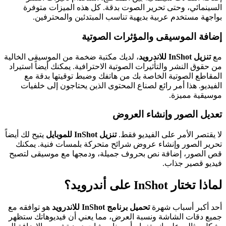
السينمائي، وحتى تحرير الصوت بدقة. كل هذه الميزات متوفرة
بواجهة مستخدم عربية بديهية تناسب المبتدئين والمحترفين.
إضافة الموسيقى والمؤثرات الصوتية
مع
تنزيل InShot للاندرويد
، لديك مكتبة ضخمة من الموسيقى الخالية
من حقوق النشر والتأثيرات الصوتية الاحترافية. يمكنك أيضاً استيراد
المقاطع الصوتية الخاصة بك من هاتفك وضبط توقيتها بدقة مع
الفيديو. هذا أمر رائع لصناع المحتوى الذين يحتاجون إلى خلفيات
موسيقية مميزة.
تعديل الصور وإنشاء العروض
لا يقتصر الأمر على الفيديو فقط.
تنزيل InShot للموبايل
يتيح لك أيضاً
تحرير الصور وإنشاء عروض شرائح متحركة بلمسات فنية. يمكنك
قص الصور، إضافة نص بحروف جميلة، ودمجها مع موسيقى لتصبح
فيديو قصير جذاب.
لماذا تختار InShot على أندرويد؟
أحد أكبر أسباب شهرة
تحميل برنامج InShot للاندرويد
هو توافقه مع
جميع دقات الشاشة ونسبة العرض، مما يعني أن فيديوهاتك ستظهر