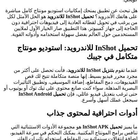
هل تبحث عن تطبيق يمنحك إمكانيات استوديو مونتاج كامل مباشرة
على هاتفك الأندرويد؟
تحميل InShot للاندرويد
هو الحل الأمثل لكل
من يرغب في تحويل لقطاته العادية إلى فيديوهات احترافية دون
الحاجة إلى جهاز كمبيوتر. هذا التطبيق صار الخيار الأول لملايين
المستخدمين حول العالم بفضل سهولة استخدامه وأدواته القوية.
تحميل InShot للاندرويد: استوديو مونتاج
متكامل في جيبك
عندما تقوم
بتنزيل InShot للاندرويد
، فأنت تحصل على أكثر من
مجرد محرر فيديو بسيط. إنها منصة متكاملة تتيح لك قص
الفيديوهات، دمج المقاطع، إضافة الموسيقى، وتطبيق التأثيرات
البصرية المذهلة. سواء كنت صانع محتوى على تيك توك أو يوتيوب أو
حتى ترغب بتعديل فيديو عائلي، فإن
تحميل InShot Android
سيجعل عملك أسهل وأسرع.
أدوات احترافية لمحتوى جذاب
ما يميز
تحميل InShot APK
هو مجموعة الأدوات الاستثنائية التي
تنافس برامج المونتاج المكتبية. يمكنك التحكم في سرعة الفيديو،
إضافة انتقالات سينمائية بين المقاطع، استخدام تأثيرات الفلتر