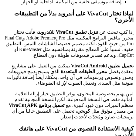
إضافة موسيقى خلفية من المكتبة الداخلية أو الجهاز
لماذا تختار VivaCut على أندرويد بدلاً من التطبيقات
الأخرى؟
إذا كنت تبحث عن
تنزيل تطبيق VivaCut للاندرويد
، فأنت تختار
محرراً ينافس البرامج المكتبية مثل Adobe Premiere Pro وFinal Cut
Pro من حيث القوة، لكنه مصمم خصيصاً لشاشات اللمس. التطبيق
خفيف نسبياً على المعالج مقارنة بمنافسيه مثل KineMaster أو
CapCut، ويدعم تصدير فيديوهات طويلة دون انقطاع.
تحميل تطبيق VivaCut Android
يمكنك من العمل على مشاريع
معقدة بفضل
محرر الطبقات المتعددة
الذي يسمح بدمج فيديوهات
وصور ونصوص ورسومات في آن واحد. يمكنك أيضاً إضافة تأثيرات
صوتية مثل الصدى وتعديل الصوت لإزالة الضوضاء.
لمن يهتم بخصوصية المحتوى، يوفر التطبيق خيار إزالة العلامة
المائية فقط في النسخة المدفوعة، لكن النسخة المجانية تقدم
معظم الميزات دون قيود كبيرة. مع
تحميل برنامج VivaCut APK
من مصدر موثوق مثل
كويجي
، تحصل على التطبيق خالياً من أي
برمجيات ضارة ومُحدّث لأحدث إصدار.
كيفية الاستفادة القصوى من VivaCut على هاتفك
الأندرويد