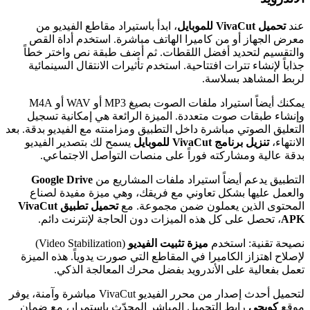
عند
تحميل VivaCut للموبايل
، ابدأ باستيراد مقاطع الفيديو من
معرض الجهاز أو من كاميرا الهاتف مباشرة. استخدم أداة القص
والتقسيم لتحديد أفضل اللقطات. ثم أضف طبقة نص واختر خطاً
جذاباً لإنشاء تترات افتتاحية. استخدم تأثيرات الانتقال السينمائية
لربط المشاهد بسلاسة.
يمكنك أيضاً استيراد ملفات الصوت بصيغ MP3 أو WAV أو M4A
وإنشاء طبقات صوت متعددة. الميزة الرائعة هي إمكانية تسجيل
التعليق الصوتي مباشرة داخل التطبيق ومزامنته مع الفيديو بدقة. بعد
الانتهاء،
تنزيل برنامج VivaCut للموبايل
يسمح لك بتصدير الفيديو
بدقة عالية ومشاركته فوراً على منصات التواصل الاجتماعي.
التطبيق يدعم أيضاً استيراد ملفات المشاريع من
Google Drive
والعمل عليها بشكل تعاوني مع فريقك، وهي ميزة مفيدة لصناع
المحتوى الذين يعملون ضمن مجموعة. مع
تحميل تطبيق VivaCut
APK
، تحصل على كل هذه الميزات دون الحاجة لإنترنت دائم.
نصيحة تقنية: استخدم
ميزة تثبيت الفيديو
(Video Stabilization)
لإصلاح اهتزاز الكاميرا في المقاطع التي صورت يدوياً. هذه الميزة
تعمل بفعالية على الأندرويد بفضل محرك المعالجة الذكي.
لتحميل أحدث إصدار من محرر الفيديو VivaCut مباشرة وآمنة، يوفر
موقع
كويجي
رابط التحميل المباشر المحدّث باستمرار، مع ضمان