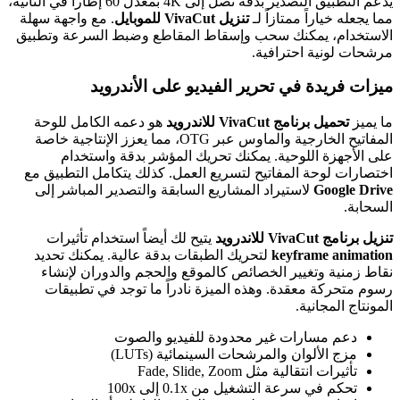
يدعم التطبيق التصدير بدقة تصل إلى 4K بمعدل 60 إطاراً في الثانية،
مما يجعله خياراً ممتازاً لـ
تنزيل VivaCut للموبايل
. مع واجهة سهلة
الاستخدام، يمكنك سحب وإسقاط المقاطع وضبط السرعة وتطبيق
مرشحات لونية احترافية.
ميزات فريدة في تحرير الفيديو على الأندرويد
ما يميز
تحميل برنامج VivaCut للاندرويد
هو دعمه الكامل للوحة
المفاتيح الخارجية والماوس عبر OTG، مما يعزز الإنتاجية خاصة
على الأجهزة اللوحية. يمكنك تحريك المؤشر بدقة واستخدام
اختصارات لوحة المفاتيح لتسريع العمل. كذلك يتكامل التطبيق مع
Google Drive
لاستيراد المشاريع السابقة والتصدير المباشر إلى
السحابة.
تنزيل برنامج VivaCut للاندرويد
يتيح لك أيضاً استخدام تأثيرات
keyframe animation
لتحريك الطبقات بدقة عالية. يمكنك تحديد
نقاط زمنية وتغيير الخصائص كالموقع والحجم والدوران لإنشاء
رسوم متحركة معقدة. وهذه الميزة نادراً ما توجد في تطبيقات
المونتاج المجانية.
دعم مسارات غير محدودة للفيديو والصوت
مزج الألوان والمرشحات السينمائية (LUTs)
تأثيرات انتقالية مثل Fade, Slide, Zoom
تحكم في سرعة التشغيل من 0.1x إلى 100x