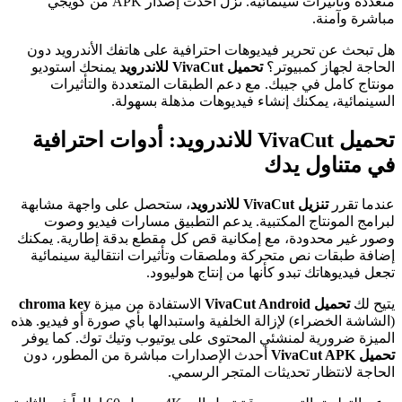
متعددة وتأثيرات سينمائية. نزّل أحدث إصدار APK من كويجي
مباشرة وآمنة.
هل تبحث عن تحرير فيديوهات احترافية على هاتفك الأندرويد دون
الحاجة لجهاز كمبيوتر؟
تحميل VivaCut للاندرويد
يمنحك استوديو
مونتاج كامل في جيبك. مع دعم الطبقات المتعددة والتأثيرات
السينمائية، يمكنك إنشاء فيديوهات مذهلة بسهولة.
تحميل VivaCut للاندرويد: أدوات احترافية
في متناول يدك
عندما تقرر
تنزيل VivaCut للاندرويد
، ستحصل على واجهة مشابهة
لبرامج المونتاج المكتبية. يدعم التطبيق مسارات فيديو وصوت
وصور غير محدودة، مع إمكانية قص كل مقطع بدقة إطارية. يمكنك
إضافة طبقات نص متحركة وملصقات وتأثيرات انتقالية سينمائية
تجعل فيديوهاتك تبدو كأنها من إنتاج هوليوود.
يتيح لك
تحميل VivaCut Android
الاستفادة من ميزة
chroma key
(الشاشة الخضراء) لإزالة الخلفية واستبدالها بأي صورة أو فيديو. هذه
الميزة ضرورية لمنشئي المحتوى على يوتيوب وتيك توك. كما يوفر
تحميل VivaCut APK
أحدث الإصدارات مباشرة من المطور، دون
الحاجة لانتظار تحديثات المتجر الرسمي.