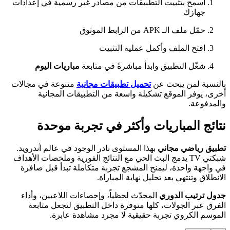
اسمح بتثبيت التطبيقات من مصادر غير رسمية في إعدادات
جهازك
حمّل ملف الـ APK من الرابط الموثوق
افتح الملف وأكمل عملية التثبيت
شغّل التطبيق وابدأ مباشرةً في متابعة
مباريات اليوم
بالنسبة لمن يبحث عن
تحميل تطبيقات مجانية
متنوعة في مجالات
أخرى، يوفر الموقع تشكيلة واسعة من التطبيقات المجانية
والمدفوعة.
نتائج المباريات وأكثر في تجربة موحدة
تطبيق رياضي مجاني
بهذا المستوى نادر الوجود في عالم أندرويد.
شبكتي TV يدمج البث الحي مع النتائج الفورية وملخصات الأهداف
في واجهة واحدة، ليمنح المشجع تجربة متكاملة تبدأ قبل صافرة
الانطلاق وتنتهي بعد تحليل نهاية المباراة.
جدول ترتيب الدوري
المحدّث لحظياً، وإحصاءات اللاعبين، وأداء
الفرق عبر الجولات، كلها متوفرة داخل التطبيق لتجعل متابعة
الموسم الكروي تجربة حقيقية لا مجرد مشاهدة عابرة.