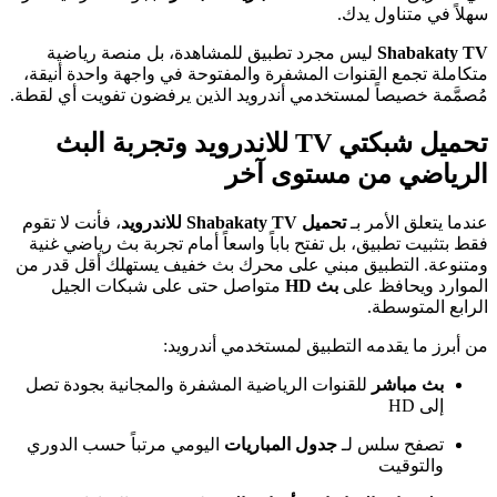
سهلاً في متناول يدك.
Shabakaty TV
ليس مجرد تطبيق للمشاهدة، بل منصة رياضية
متكاملة تجمع القنوات المشفرة والمفتوحة في واجهة واحدة أنيقة،
مُصمَّمة خصيصاً لمستخدمي أندرويد الذين يرفضون تفويت أي لقطة.
تحميل شبكتي TV للاندرويد وتجربة البث
الرياضي من مستوى آخر
عندما يتعلق الأمر بـ
تحميل Shabakaty TV للاندرويد
، فأنت لا تقوم
فقط بتثبيت تطبيق، بل تفتح باباً واسعاً أمام تجربة بث رياضي غنية
ومتنوعة. التطبيق مبني على محرك بث خفيف يستهلك أقل قدر من
الموارد ويحافظ على
بث HD
متواصل حتى على شبكات الجيل
الرابع المتوسطة.
من أبرز ما يقدمه التطبيق لمستخدمي أندرويد:
بث مباشر
للقنوات الرياضية المشفرة والمجانية بجودة تصل
إلى HD
تصفح سلس لـ
جدول المباريات
اليومي مرتباً حسب الدوري
والتوقيت