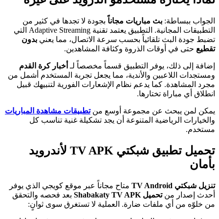
الجواب ببساطة:
بث مباريات مجاناً
بجودة لا تجدها في كثير من
التطبيقات المجانية. التطبيق يعتمد تقنية Adaptive Streaming التي
تضبط جودة البث تلقائياً بحسب سرعة الاتصال، مما يعني
بدون
تقطيع
حتى في أوقات الذروة وكثافة المشاهدين.
إضافة إلى ذلك، يوفر التطبيق قسماً مخصصاً لـ
أخبار كرة القدم
ومستجدات اللاعبين والأندية، مما يجعل تجربة المستخدم أشمل من
مجرد المشاهدة. كما يدعم نظام الإشعارات الفورية لتنبيهك قبيل
انطلاق أي مباراة تختارها.
يمكن لمن يبحث عن مجموعة أوسع من
تطبيقات مشاهدة المباريات
والخيارات الرياضية المتنوعة أن يجد تشكيلة غنية تناسب كل
مستخدم.
تحميل تطبيق شبكتي TV APK لأندرويد
بأمان
تنزيل شبكتي TV Android
متاح مجاناً عبر موقع كويجي الذي يوفر
أحدث إصدار من
تحميل Shabakaty TV APK
بعد فحصه والتحقق
من خلوّه من أي ملفات ضارة. العملية لا تستغرق سوى ثوانٍ: