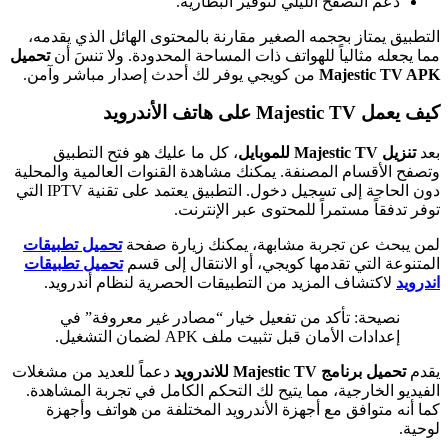
دعم التصفح الليلي لتوفير البطارية.
التطبيق يمتاز بحجمه الصغير مقارنة بالمحتوى الهائل الذي يقدمه،
مما يجعله مثالياً للهواتف ذات المساحة المحدودة. ولا تنسَ أن
تحميل
Majestic TV APK
من كويجي يوفر لك أحدث إصدار مباشر وآمن.
كيف يعمل Majestic TV على هاتف الأندرويد
بعد
تنزيل Majestic TV للموبايل
، كل ما عليك هو فتح التطبيق
وتصفح الأقسام المصنفة. يمكنك مشاهدة القنوات العالمية والمحلية
دون الحاجة إلى تسجيل دخول. التطبيق يعتمد على تقنية IPTV التي
توفر تدفقاً مستمراً للمحتوى عبر الإنترنت.
لمن يبحث عن تجربة مشابهة، يمكنك زيارة صفحة
تحميل تطبيقات
المتنوعة التي تقدمها كويجي، أو الانتقال إلى قسم
تحميل تطبيقات
اندرويد
لاكتشاف المزيد من التطبيقات الحصرية لنظام أندرويد.
نصيحة: تأكد من تفعيل خيار “مصادر غير معروفة” في
إعدادات الأمان قبل تثبيت ملف APK لضمان التشغيل.
يقدم
تحميل برنامج Majestic TV للاندرويد
دعماً للعديد من مشغلات
الفيديو الخارجية، مما يتيح لك التحكم الكامل في تجربة المشاهدة.
كما أنه متوافق مع أجهزة الأندرويد المختلفة من هواتف وأجهزة
لوحية.