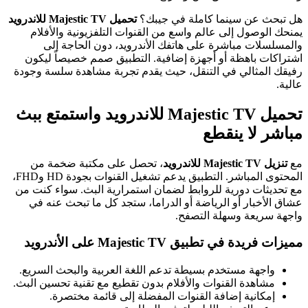
هل تبحث عن سينما كاملة في جيبك؟
تحميل Majestic TV للاندرويد
يمنحك الوصول إلى عالم واسع من القنوات التلفزيونية والأفلام
والمسلسلات مباشرة على هاتفك الأندرويد، دون الحاجة إلى
اشتراكات باهظة أو أجهزة إضافية. التطبيق صمم خصيصاً ليكون
رفيقك المثالي في التنقل، حيث يقدم تجربة مشاهدة سلسة وجودة
عالية.
تحميل Majestic TV للاندرويد واستمتع ببث
مباشر لا ينقطع
مع
تنزيل Majestic TV للاندرويد
، تحصل على مكتبة ضخمة من
المحتوى المباشر. التطبيق يدعم تشغيل القنوات بجودة HD وFHD،
مع تحديثات دورية للروابط لضمان استمرارية البث. سواء كنت من
عشاق الأخبار أو الرياضة أو الدراما، ستجد كل ما تبحث عنه في
واجهة سريعة وسهلة التصفح.
مميزات فريدة في تطبيق Majestic TV على الأندرويد
واجهة مستخدم بسيطة تدعم اللغة العربية والبحث السريع.
مشاهدة القنوات والأفلام بدون تقطيع مع تقنية تحسين البث.
إمكانية إضافة القنوات المفضلة إلى قائمة مختصرة.