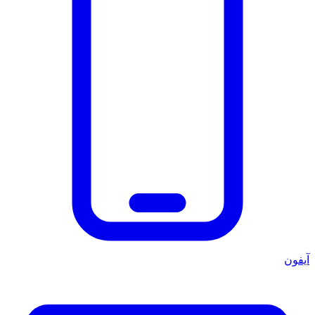
آيفون