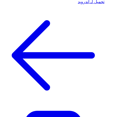
تحميل لـ أندرويد