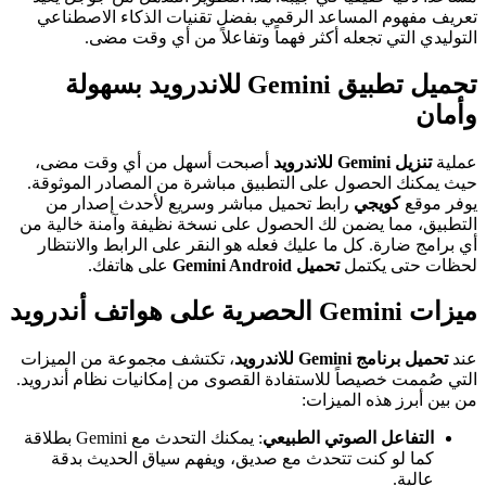
تعريف مفهوم المساعد الرقمي بفضل تقنيات الذكاء الاصطناعي
التوليدي التي تجعله أكثر فهماً وتفاعلاً من أي وقت مضى.
تحميل تطبيق Gemini للاندرويد
بسهولة
وأمان
عملية
تنزيل Gemini للاندرويد
أصبحت أسهل من أي وقت مضى،
حيث يمكنك الحصول على التطبيق مباشرة من المصادر الموثوقة.
يوفر موقع
كويجي
رابط تحميل مباشر وسريع لأحدث إصدار من
التطبيق، مما يضمن لك الحصول على نسخة نظيفة وآمنة خالية من
أي برامج ضارة. كل ما عليك فعله هو النقر على الرابط والانتظار
لحظات حتى يكتمل
تحميل Gemini Android
على هاتفك.
ميزات Gemini الحصرية على هواتف أندرويد
عند
تحميل برنامج Gemini للاندرويد
، تكتشف مجموعة من الميزات
التي صُممت خصيصاً للاستفادة القصوى من إمكانيات نظام أندرويد.
من بين أبرز هذه الميزات:
التفاعل الصوتي الطبيعي
: يمكنك التحدث مع Gemini بطلاقة
كما لو كنت تتحدث مع صديق، ويفهم سياق الحديث بدقة
عالية.