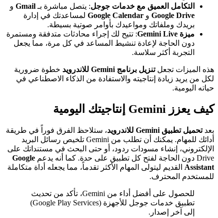
التكامل العميق مع خدمات جوجل
: يتصل مباشرة بـ
Gmail
و
Google Drive
و
Google Calendar
لمساعدتك في إدارة
بريدك وملفاتك ومواعيدك بأوامر صوتية بسيطة.
ميزة Gemini Live
: تتيح لك إجراء محادثات متدفقة ومستمرة
دون الحاجة لإعادة تنشيط المساعد في كل مرة، مما يجعل
التجربة أكثر سلاسة.
هذه الميزات تجعل
تنزيل برنامج Gemini للاندرويد
خطوة ضرورية
لكل من يريد زيادة إنتاجيته والاستفادة من الذكاء الاصطناعي في
حياته اليومية.
كيف يعزز Gemini إنتاجيتك اليومية
بعد
تحميل تطبيق Gemini للاندرويد
، ستلاحظ الفرق فوراً في طريقة
أدائك للمهام. يمكنك أن تطلب من Gemini تلخيص رسائل البريد
الإلكتروني، إنشاء مسودات ردود، أو حتى البحث في مستنداتك على
Drive دون الحاجة لفتح كل تطبيق على حدة. كما أنه يدعم
Google
Assistant
القديم ليتولى المهام الأكثر تقدماً، مما يجعله أداة متكاملة
للمستخدم المحترف.
للحصول على أفضل أداء من Gemini، تأكد من تحديث
تطبيق خدمات جوجل للأجهزة (Google Play Services)
إلى آخر إصدار.