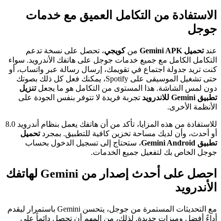
الاستفادة من التكامل العميق مع خدمات
جوجل
عند
تحميل Gemini APK
من
كويجي
، تحصل على نسخة تدعم
التكامل الكامل مع جميع خدمات جوجل على هاتفك الأندرويد. سواء
كنت تريد جدولة اجتماع في تقويمك، إرسال رسالة عبر واتساب، أو
حتى تشغيل الموسيقى على Spotify، يمكنك فعل كل ذلك بصوتك
دون لمس الشاشة. هذا المستوى من التكامل هو ما يجعل
تنزيل
تطبيق Gemini للاندرويد
تجربة فريدة لا تتوفر بنفس الجودة على
الأنظمة الأخرى.
للاستفادة من هذه المزايا، تأكد من أن هاتفك يعمل بنظام أندرويد 8.0
أو أحدث، وأن لديك مساحة تخزين كافية للتطبيق. بمجرد
تحميل
تطبيق Gemini Android
، ستحتاج إلى تسجيل الدخول بحساب
جوجل الخاص بك لتفعيل جميع الخدمات.
احصل على أحدث إصدار من Gemini لهاتفك
الأندرويد
مع التحديثات المستمرة من جوجل، يتحسن Gemini باستمرار ليقدم
أداءً أفضل وميزات جديدة. لذلك، من المهم أن تحصل دائماً على