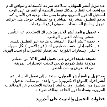
عند
تنزيل أبشر للموبايل
، ستلاحظ سرعة الاستجابة والتوافق التام
مع إشعارات النظام. يمكنك تفعيل البصمة أو التعرف على الوجه
لتسجيل الدخول السريع، وهو ما يمثل نقلة نوعية في الأمان. كما
يدعم التطبيق المشاركة المباشرة مع تطبيقات جوجل مثل خرائط
جوجل وماسح المستندات الضوئي لرفع المرفقات.
تحميل برنامج أبشر للاندرويد
يتيح لك الاستعلام عن التأمين
الصحي وبيانات العنوان الوطني.
خدمة "أبشر أعمال" للمنشآت متاحة عبر التطبيق نفسه.
إمكانية إدارة حسابات تابعين لك (أفراد الأسرة) بكل سهولة.
تلقي الإشعارات الفورية عند إصدار التأشيرات أو تجديد الهوية.
نصيحة تقنية:
احرص على
تحميل أبشر APK
من مصادر
موثوقة فقط كموقع كويجي لتجنب الإصدارات المزيفة
التي قد تعرض بياناتك للخطر.
بعد
تنزيل برنامج أبشر للموبايل
، ستحتاج إلى تفعيل الحساب عبر
أبشر أفراد (الموقع الإلكتروني) مرة واحدة، ثم يمكنك الدخول
مباشرة من التطبيق. وفرت أبشر إمكانية الاستعلام عن المخالفات
المرورية وسدادها دون الحاجة لبطاقة صراف.
خطوات التحميل والتثبيت على أندرويد