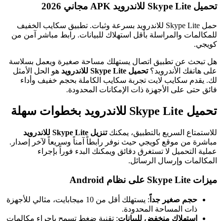
تحميل Skype Lite للاندرويد APK مجاني 2026
حمل Skype Lite للاندرويد بسرعة وثبات. تطبيق سكايب الخفيف
للمكالمات والمراسلة بأقل استهلاك للبيانات. رابط مباشر آمن من
كويجي.
هل تبحث عن تطبيق اتصال يستهلك مساحة صغيرة ويعمل بسلاسة
على هاتفك الأندرويد؟
تحميل Skype Lite للاندرويد
هو الحل الأمثل
لك. يقدم سكايب لايت تجربة سكايب الكاملة بحجم خفيف وأداء
فائق حتى على الأجهزة ذات الإمكانات المحدودة.
تحميل Skype Lite للاندرويد بخطوات سهلة
للاستمتاع السريع بالتطبيق، يمكنك
تنزيل Skype Lite للاندرويد
مباشرة من موقع كويجي حيث نوفر رابطاً آمناً وسريعاً لآخر إصدار.
عملية التحميل لا تستغرق دقائق ويمكنك البدء فوراً بإجراء
المكالمات وإرسال الرسائل.
ميزات Skype Lite على نظام Android
حجم صغير جداً
: يستهلك أقل من 10 ميجابايت، مثالي للأجهزة
ذات المساحة المحدودة.
استهلاك منخفض للبيانات
: تقنية ضغط تسمح بإجراء مكالمات