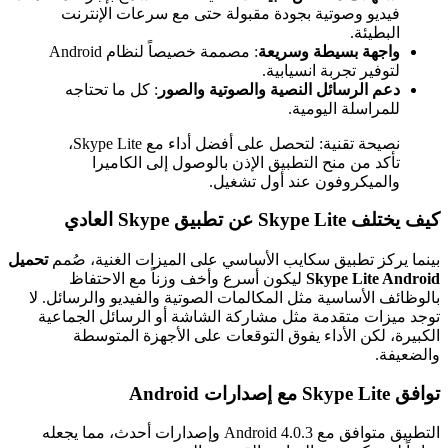
فيديو وصوتية بجودة مقبولة حتى مع سرعات الإنترنت
البطيئة.
واجهة بسيطة وسريعة
: مصممة خصيصاً لنظام Android
لتوفير تجربة انسيابية.
دعم الرسائل النصية والصوتية والصور
: كل ما تحتاجه
للمراسلة اليومية.
نصيحة تقنية: لتحصل على أفضل أداء مع Skype Lite،
تأكد من منح التطبيق الإذن بالوصول إلى الكاميرا
والميكروفون عند أول تشغيل.
كيف يختلف Skype Lite عن تطبيق Skype العادي
بينما يركز تطبيق سكايب الأساسي على الميزات الغنية، صُمم
تحميل
Skype Lite Android
ليكون أسرع وأخف وزناً مع الاحتفاظ
بالوظائف الأساسية مثل المكالمات الصوتية والفيديو والرسائل. لا
توجد ميزات متقدمة مثل مشاركة الشاشة أو الرسائل الجماعية
الكبيرة، لكن الأداء يفوق التوقعات على الأجهزة المتوسطة
والضعيفة.
توافق Skype Lite مع إصدارات Android
التطبيق متوافق مع Android 4.0.3 وإصدارات أحدث، مما يجعله