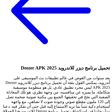
تحميل برنامج ديزر للاندرويد Deezer APK 2025
بعد سنوات من الغوص في عالم تطبيقات بث الموسيقى على
أندرويد، يمكنني القول بثقة أن تحميل برنامج ديزر للاندرويد Deezer
APK 2025 ليس مجرد تطبيق عادي، بل هو منظومة موسيقية
متكاملة. ما يميزه عن منافسيه، من وجهة نظري، هو تلك المعادلة
الصعبة التي نجح في تحقيقها: الجمع بين مكتبة صوتية ضخمة تصل
إلى 120 مليون مقطع صوتي وجودة صوت لا تضاهى، مع واجهة
استخدام ذكية تتنبأ بما تريد الاستماع إليه قبل حتى أن تفكر فيه. دعنا
نبدأ رحلتنا في استكشاف تحميل برنامج Deezer للاندرويد هذا العملاق