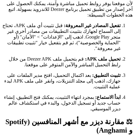
لأن موقعنا يوفر روابط تحميل مباشرة وآمنة، يمكنك الحصول على
آخر إصدار من تطبيق تحميل برنامج Deezer للاندرويد بسهولة. اتبع
هذه الخطوات البسيطة:
تفعيل المصادر غير المعروفة:
قبل تثبيت أي ملف APK، تحتاج
إلى السماح لجهازك بتثبيت التطبيقات من مصادر أخرى غير
متجر Google Play. اذهب إلى "الإعدادات" > "الأمان" (أو
"الحماية والخصوصية")، ثم قم بتفعيل خيار "تثبيت تطبيقات
غير معروفة".
تحميل ملف APK:
قم بتحميل ملف Deezer APK من خلال
رابط التحميل المباشر والآمن المتوفر على موقعنا.
تثبيت التطبيق:
بعد اكتمال التحميل، افتح مدير الملفات على
جهازك، اذهب إلى مجلد التنزيلات، وانقر على ملف APK لبدء
عملية التثبيت.
ابدأ الاستماع:
بمجرد انتهاء التثبيت، يمكنك فتح التطبيق، إنشاء
حساب جديد أو تسجيل الدخول، والبدء في استكشاف عالم
ديزر الموسيقي.
⚖️ مقارنة ديزر مع أشهر المنافسين (Spotify
و Anghami)