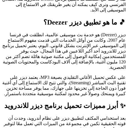
الفرنسي ونرى كيف يمكنه أن يغير طريقتك في الاستماع إلى
الموسيقى إلى الأبد.
🎵 ما هو تطبيق ديزر Deezer؟
ديزر (Deezer) هو خدمة بث موسيقى عالمية، انطلقت في فرنسا
عام 2007، وكانت من أوائل الخدمات التي قدمت مفهوم الاستماع
إلى الموسيقى عبر الإنترنت بشكل قانوني. اليوم، يعتبر تحميل برنامج
ديزر للاندرويد أحد أكبر اللاعبين في هذا المجال، حيث يوفر
للمستخدمين إمكانية الوصول إلى مكتبة صوتية هائلة تضم أكثر من
120 مليون أغنية، بالإضافة إلى آلاف البودكاست والمحتويات الصوتية
الحصرية.
على عكس تحميل الأغاني التقليدي بصيغة MP3، يعتمد ديزر على
تقنية البث المباشر (Streaming)، والتي تتيح لك الاستماع إلى أي أغنية
فوراً دون الحاجة إلى تخزينها على جهازك، مما يوفر مساحة تخزين
كبيرة ويمنحك وصولاً غير محدود لمكتبة موسيقية متجددة باستمرار.
✨ أبرز مميزات تحميل برنامج ديزر للاندرويد
بعد استخدامي المكثف لتطبيق ديزر على نظام أندرويد، وجدت أن
قوته الحقيقية تكمن في مجموعة من الميزات التي تعمل معًا لتوفير