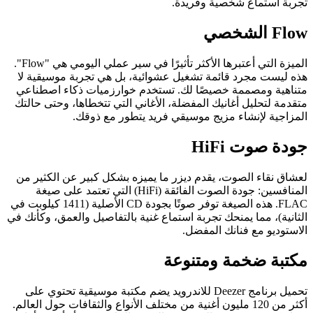
تجربة استماع شخصية وفريدة.
Flow الشخصي
الميزة التي أعتبرها الأكثر تأثيرًا في سير عملي اليومي هي "Flow".
هذه ليست مجرد قائمة تشغيل عشوائية، بل هي تجربة موسيقية لا
متناهية ومصممة خصيصًا لك. تستخدم خوارزميات ذكاء اصطناعي
متقدمة لتحليل أغانيك المفضلة، الأغاني التي تتخطاها، وحتى حالتك
المزاجية لإنشاء مزيج موسيقي فريد يتطور مع ذوقك.
جودة صوت HiFi
لعشاق نقاء الصوت، يقدم ديزر ما يميزه بشكل كبير عن الكثير من
المنافسين: جودة الصوت الفائقة (HiFi) التي تعتمد على صيغة
FLAC. هذه الصيغة توفر صوتًا بجودة CD الأصلية (1411 كيلوبت في
الثانية)، مما يمنحك تجربة استماع غنية بالتفاصيل والعمق، وكأنك في
الاستوديو مع فنانك المفضل.
مكتبة ضخمة ومتنوعة
تحميل برنامج Deezer للاندرويد يضم مكتبة موسيقية تحتوي على
أكثر من 120 مليون أغنية من مختلف الأنواع والثقافات حول العالم.