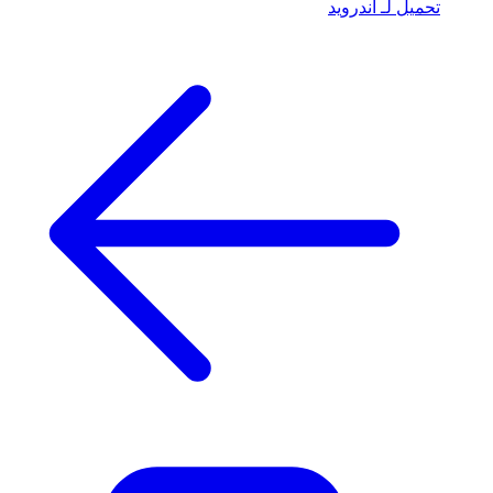
تحميل لـ أندرويد