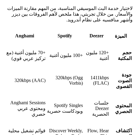
لاختيار خدمة البث الموسيقي المناسبة، من المهم مقارنة الميزات
والأسعار. من خلال تجربتي، هذا ملخص لأهم الفروقات بين ديزر
وأشهر منافسيه على نظام أندرويد.
Anghami
Spotify
Deezer
الميزة
حجم
+120 مليون
+70 مليون أغنية (مع
+100 مليون أغنية
المكتبة
أغنية
تركيز عربي قوي)
جودة
320kbps (Ogg
1411kbps
320kbps (AAC)
الصوت
Vorbis)
(FLAC)
القصوى
Anghami Sessions
جلسات
Spotify Singles
المحتوى
Deezer
ومحتوى عربي
وبودكاست حصرية
الحصري
الحصرية
حصري
اكتشاف
Flow, Hear
Discover Weekly,
قوائم تشغيل محلية