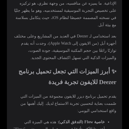
الإذاعية. ما يميزه عن منافسيه، من وجهة نظري، هو تركيزه
على تخصيص التجربة الموسيقية لمستخدميه، وهو ما يظهر جليًا
في نسخته المصممة خصيصًا لنظام iOS، حيث يتكامل بسلاسة
مع بيئة آبل.
بعد استخدامي لـ Deezer في العديد من المشاريع وعلى مختلف
أجهزة آبل (من الايفون إلى Apple Watch)، وجدت أنه يقدم
توازنًا رائعًا بين حجم المكتبة الموسيقية، جودة الصوت،
والميزات الذكية التي تسهل اكتشاف المحتوى الجديد.
✨ أبرز الميزات التي تجعل تحميل برنامج
Deezer للايفون تجربة فريدة
يقدم تحميل برنامج ديزر للايفون مجموعة من الميزات التي
صُممت بعناية لتحسين تجربة الاستماع لديك. إليك أهمها من
واقع استخدامي اليومي:
خاصية Flow (التدفق الذكي)
: هذه هي الميزة التي