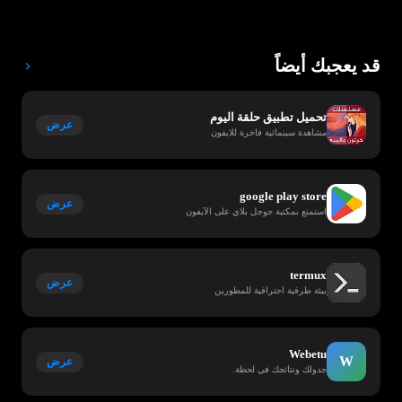
قد يعجبك أيضاً
تحميل تطبيق حلقة اليوم
عرض
مشاهدة سينمائية فاخرة للايفون
google play store
عرض
استمتع بمكتبة جوجل بلاي على الآيفون
termux
عرض
بيئة طرفية احترافية للمطورين
Webetu
W
عرض
جدولك ونتائجك في لحظة.