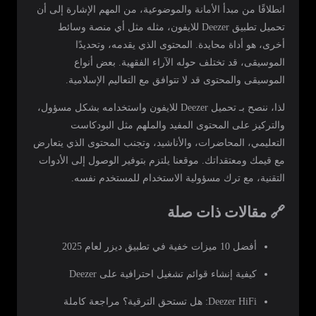
انطلاقًا من مبدأ الأمانة والموضوعية، من المهم الإشارة إلى أن
تحميل تطبيق Deezer للايفون، مثله مثل أي منصة وسائط
أخرى، هو أداة محايدة. المحتوى الذي يقدمه، وتحديدًا
الموسيقى، قد تختلف حوله الآراء الفقهية. بعض أنواع
الموسيقى والمحتوى قد لا تتوافق مع التعاليم الإسلامية.
لذا، ننصح بـ تحميل Deezer للايفون واستخدامه بشكل مسؤول،
والتركيز على المحتوى المفيد والملهم مثل البودكاست
التعليمي، المحاضرات، والأناشيد، وتجنب المحتوى الذي يتعارض
مع قيمك ومعتقداتك. موقعنا يلتزم بتوفير الوصول إلى الأدوات
التقنية، مع ترك مسؤولية الاستخدام للمستخدم نفسه.
🔗 مقالات ذات صلة
أفضل 10 ميزات خفية في تطبيق ديزر لعام 2025
كيفية إنشاء قوائم تشغيل احترافية على Deezer
Deezer HiFi: هل تستحق الترقية؟ مراجعة كاملة