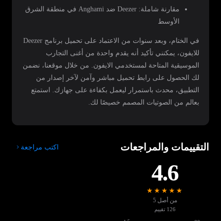
مقارنة شاملة: Deezer ضد Anghami في منطقة الشرق
الأوسط
في الختام، وبعد سنوات من الاعتماد على تحميل برنامج Deezer
للايفون، يمكنني تأكيد أنه يقدم واحدة من أغنى التجارب
الموسيقية المتاحة لمستخدمي الايفون. من خلال موقعنا، نضمن
لك الحصول على رابط تحميل مباشر وآمن لآخر إصدار من
التطبيق، محدث باستمرار ليعمل بكفاءة على جهازك. استمتع
بعالم من الصوتيات المصمم خصيصًا لك.
التقييمات والمراجعات
اكتب مراجعة
4.6
★★★★★
من أصل 5
126 تقييم