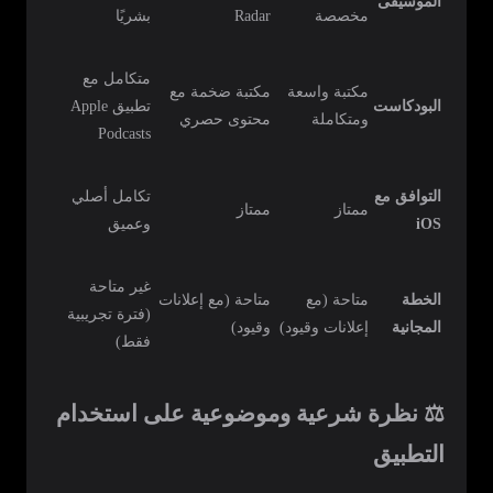
الموسيقى
مخصصة
Radar
بشريًا
متكامل مع
مكتبة واسعة
مكتبة ضخمة مع
البودكاست
تطبيق Apple
ومتكاملة
محتوى حصري
Podcasts
التوافق مع
تكامل أصلي
ممتاز
ممتاز
iOS
وعميق
غير متاحة
الخطة
متاحة (مع
متاحة (مع إعلانات
(فترة تجريبية
المجانية
إعلانات وقيود)
وقيود)
فقط)
⚖️ نظرة شرعية وموضوعية على استخدام
التطبيق