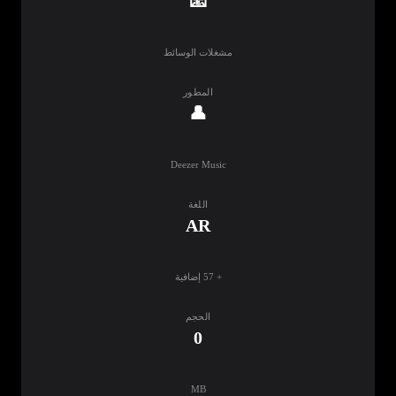
📧
مشغلات الوسائط
المطور
👤
Deezer Music
اللغة
AR
+ 57 إضافية
الحجم
0
MB