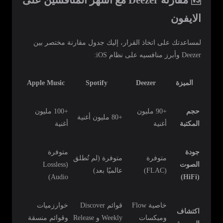
الايفون
لمساعدتك على اتخاذ القرار، إليك جدول مقارنة مختصر بين
Deezer وأبرز منافسيه على نظام iOS:
الميزة
Deezer
Spotify
Apple Music
حجم
+90 مليون
+100 مليون
+80 مليون أغنية
المكتبة
أغنية
أغنية
جودة
متوفرة
متوفرة
متوفرة (لم تُطلق
الصوت
(Lossless
(FLAC)
عالميًا بعد)
Audio)
(HiFi)
خاصية Flow
قوائم Discover
خوارزميات
اكتشاف
وميكسات
Weekly و Release
وقوائم منسقة