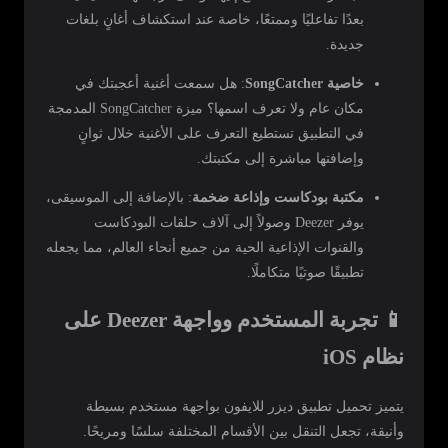
بعدًا تفاعليًا وممتعًا، خاصة عند استكشاف أغانٍ بلغات
جديدة.
خاصية SongCatcher
: هل سمعت أغنية أعجبتك في
مكان عام ولا تعرف اسمها؟ ميزة SongCatcher المدمجة
في التطبيق تستطيع التعرف على الأغنية خلال ثوانٍ
وإضافتها مباشرة إلى مكتبتك.
مكتبة بودكاست وإذاعة ضخمة
: بالإضافة إلى الموسيقى،
يوفر Deezer وصولاً إلى آلاف حلقات البودكاست
والقنوات الإذاعية الحية من جميع أنحاء العالم، مما يجعله
تطبيقًا صوتيًا متكاملًا.
📱 تجربة المستخدم وواجهة Deezer على
نظام iOS
يتميز تحميل تطبيق ديزر للايفون بواجهة مستخدم بسيطة
وأنيقة، تجعل التنقل بين الأقسام المختلفة سلسًا ومريحًا.