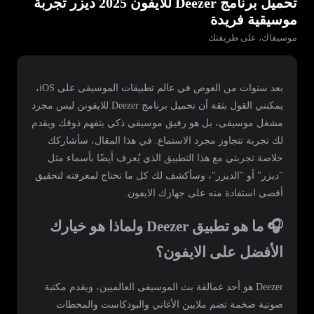
تحميل برنامج Deezer للايفون 2025 ديزر تجربة
موسيقية فريدة
موسيقاك، على طريقتك
بعد سنوات من الغوص في عالم تطبيقات الموسيقى على iOS،
يمكنني القول بثقة أن تحميل برنامج Deezer للايفونن ليس مجرد
مشغل موسيقى، بل هو رفيق موسيقي ذكي يتفهم ذوقك ويقدم
لك تجربة تتجاوز مجرد الاستماع. في هذا المقال، سأشاركك
خلاصة تجربتي مع هذا التطبيق الذي يُعرف أيضًا بأسماء مثل
"ديزر" أو "الديزر"، وسأكشف لك كل ما تحتاج لمعرفته لتحقيق
أقصى استفادة منه على جهازك الايفون.
🎧 ما هو تطبيق Deezer ولماذا هو خيارك
الأفضل على الايفون؟
Deezer هو أحد عمالقة بث الموسيقى العالميين، ويقدم مكتبة
صوتية ضخمة تضم ملايين الأغاني والبودكاست والمحطات