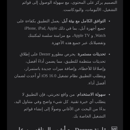
التصميم يركز على المحتوى، مع سهولة الوصول إلى قوائم
التشغيل، الألبومات، والبودكاست.
التوافق الكامل مع بيئة آبل
: يعمل التطبيق بكفاءة على
جميع أجهزة آبل، بما في ذلك iPhone, iPad, Apple
Watch, و Apple TV، مع مزامنة سلسة لمكتبتك
وتفضيلاتك عبر جميع هذه الأجهزة.
تحديثات مستمرة
: يحرص مطورو Deezer على إطلاق
تحديثات منتظمة للتطبيق، مما يضمن أداءً أفضل،
وإصلاحًا للأخطاء، وإضافة ميزات جديدة باستمرار،
ويتطلب التطبيق نظام تشغيل iOS 16.0 أو أحدث لضمان
أفضل أداء.
سهولة الاستخدام
: من واقع تجربتي، فإن التطبيق لا
يتطلب أي خبرة تقنية. كل شيء واضح وفي متناول اليد،
بدءًا من البحث عن الأغاني وصولًا إلى إنشاء قوائم
التشغيل الخاصة بك.
🆚 مقارنة Deezer مع أشهر المنافسين على