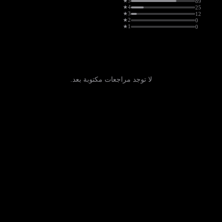
5★
89
4★
25
3★
12
2★
0
1★
0
لا توجد مراجعات مكتوبة بعد.