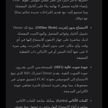
أعتبرها الأكثر تأثيرًا في سير عملي اليومي. تقوم "Flow"
بإنشاء قائمة تشغيل لا نهائية بناءً على أغانيك المفضلة
وما تستمع إليه، مع تقديم اقتراحات جديدة تتناغم تمامًا
مع ذوقك.
الاستماع بدون إنترنت (Offline Mode)
: يتيح لك Deezer
تحميل أغانيك وقوائم التشغيل والبودكاست المفضلة
لديك مباشرة على جهاز الايفون للاستماع إليها في أي
وقت وأي مكان، حتى بدون اتصال بالإنترنت، وهي ميزة
لا غنى عنها أثناء السفر أو في الأماكن ذات التغطية
الضعيفة.
جودة صوت عالية (HiFi)
: للمستخدمين الذين يقدرون
جودة الصوت النقية، يقدم Deezer اشتراك HiFi الذي يتيح
الاستماع إلى الموسيقى بجودة FLAC (تنسيق صوتي غير
مضغوط)، مما يوفر تجربة استماع غامرة تضاهي جودة
الأقراص المدمجة.
كلمات الأغاني (Lyrics)
: يمكنك متابعة كلمات الأغاني
مباشرة أثناء الاستماع إليها، وحتى ترجمتها، مما يضيف