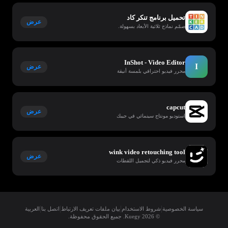
تحميل برنامج تنكر كاد
عرض
صمّم نماذج ثلاثية الأبعاد بسهولة.
InShot - Video Editor
I
عرض
محرر فيديو احترافي بلمسة أنيقة
capcut
عرض
استوديو مونتاج سينمائي في جيبك
wink video retouching tool
عرض
محرر فيديو ذكي لتجميل اللقطات
|
|
|
|
سياسة الخصوصية
شروط الاستخدام
بيان ملفات تعريف الارتباط
اتصل بنا
العربية
© 2026 Kuegy. جميع الحقوق محفوظة.