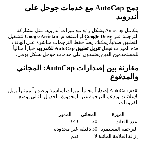
دمج AutoCap مع خدمات جوجل على
أندرويد
يتكامل AutoCap بشكل رائع مع ميزات أندرويد، مثل مشاركة
الترجمة عبر
Google Drive
أو استخدام
Google Assistant
لتشغيل
التطبيق صوتياً. يمكنك أيضاً حفظ الترجمات مباشرة على الهاتف.
هذه الميزات تجعل
تنزيل تطبيق AutoCap للاندرويد
خياراً مثالياً
للمستخدمين الذين يعتمدون على خدمات جوجل بشكل يومي.
مقارنة بين إصدارات AutoCap: المجاني
والمدفوع
تقدم AutoCap إصداراً مجانياً بميزات أساسية وإصداراً ممتازاً يزيل
الإعلانات ويدعم الترجمة غير المحدودة. الجدول التالي يوضح
الفروقات:
الميزة
المجاني
المميز
40+
20
عدد اللغات
الترجمة المستمرة
30 دقيقة
غير محدودة
إزالة العلامة المائية
لا
نعم