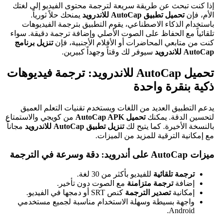
إذا كنت تبحث عن طريقة سريعة لترجمة محتوى الفيديو إلى لغتك
الأم، فإن
تحميل تطبيق AutoCap للاندرويد
يمنحك حلاً ثورياً.
باستخدام الذكاء الاصطناعي، يقوم التطبيق بترجمة الفيديوهات
تلقائياً مع الحفاظ على الصوت الأصلي وإضافة ترجمة دقيقة. سواء
كنت من متابعي المحاضرات أو الأفلام الأجنبية، فإن
تنزيل برنامج
AutoCap للاندرويد
سيوفر لك وقتاً وجهداً كبيرين.
تحميل AutoCap للاندرويد: ترجمة فيديوهات
ذكية بنقرة واحدة
يدعم التطبيق العديد من اللغات ويستخدم تقنيات التعلم العميق
لتحسين الدقة. يمكنك
تحميل AutoCap APK
من كويجي والاستمتاع
بالنسخة الأخيرة. كما يتيح لك
تنزيل تطبيق AutoCap للاندرويد
مجاناً
مع إمكانية الترقية للمزيد من الميزات.
ميزات AutoCap على أندرويد: دقة وسرعة في الترجمة
ترجمة تلقائية
للفيديو بأكثر من 30 لغة.
إضافة
ترجمة متزامنة
مع الصوت دون تأخير.
إمكانية
تصدير الترجمة
كنص SRT أو دمجها في الفيديو.
واجهة بسيطة وسهلة الاستخدام مناسبة لجميع مستخدمي
Android.