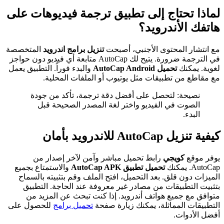
لماذا تحتاج إلى تطبيق ترجمة فيديوهات على
هاتفك الأندرويد؟
مع انتشار المحتوى الأجنبي، أصبحت
تنزيل برامج اندرويد
المتخصصة
في الترجمة ضرورة. يتيح لك AutoCap متابعة أي فيديو دون حواجز
لغوية. يمكنك
تحميل AutoCap Android
والبدء فوراً. التطبيق يعمل
مع مقاطع من تطبيقات مثل يوتيوب أو الملفات المحلية.
نصيحة: لتحصل على أفضل دقة ترجمة، تأكد من جودة
الصوت في الفيديو واختر لغة المصدر الصحيحة قبل
البدء.
كيفية تنزيل AutoCap للاندرويد بأمان
يوفر موقع
كويجي
رابط تحميل مباشر وآمن لآخر إصدار من
AutoCap. يمكنك
تحميل تطبيق AutoCap APK
والاستمتاع بجميع
الميزات دون قلق. بعد التحميل، افتح الملف وقم بتثبيته بالسماح
بتثبيت التطبيقات من مصادر غير معروفة عند الحاجة. التطبيق
متوافق مع جميع هواتف أندرويد. إذا كنت تبحث عن المزيد من
التطبيقات المماثلة، يمكنك زيارة صفحة
تحميل برامج
للحصول على
أفضل الأدوات.