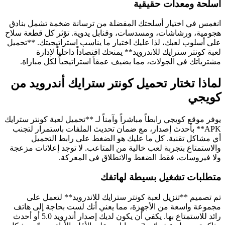
أسلحة ومعدات حقيقية
انغمس في اختيار أسلحتك المفضلة من ترسانة ضخمة تشمل بنادق
هجومية، ورشاشات، ومسدسات، وقنابل يدوية. تؤثر كل قطعة سلاح
على أسلوب لعبك، لذا عليك اختيار ما يناسب استراتيجيتك. **تحميل
لعبة كونتر سترايك للاندرويد** يمنحك اقتصاداً داخلياً لإدارة
مشترياتك في الجولات، مما يضيف عمقاً استراتيجياً لكل مباراة.
لماذا تختار تحميل كونتر سترايك أندرويد من
كويجي
يوفر موقع كويجي رابطاً مباشراً وآمناً لـ **تحميل لعبة كونتر سترايك
APK** بأحدث إصدار، مع ضمان تحديث الملفات باستمرار لتجنب
أي مشاكل تقنية. كل ما عليك هو الضغط على رابط التحميل
والاستمتاع بتجربة لعب خالية من المتاعب. لا توجد إعلانات مزعجة
ولا فيروسات، فقط الضغط والانطلاق في المعركة.
متطلبات تشغيل بسيطة لهاتفك
تم تصميم **تنزيل لعبة كونتر سترايك للاندرويد** لتعمل على
مجموعة واسعة من الأجهزة، مما يعني أنك لست بحاجة إلى هاتف
رائد للاستمتاع بها. يكفي أن يكون لديك إصدار أندرويد 5.0 أو أحدث