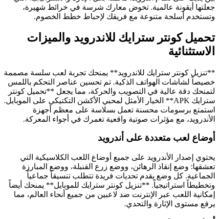
جعلتها أيقونة عالمية. تخوض معارك شرسة في خرائط شهيرة،
وتستخدم أسلحة متنوعة مع فريقك لإحباط خطط الخصوم.
تحميل كونتر سترايك للاندرويد والميزات
الاستثنائية
**تنزيل كونتر سترايك للاندرويد** يمنحك تجربة لعب سلسة مصممة
خصيصاً لشاشات الهواتف الذكية. تم تحسين عناصر التحكم باللمس
لتمنحك دقة عالية في التصويب والحركة، مما يجعل **تحميل كونتر
سترايك APK** الخيار الأمثل لمحبي الأكشن التكتيكي على الموبايل.
استمتع برسومات محسنة تعمل بسلاسة على معظم أجهزة
الأندرويد، مع مؤثرات صوتية واقعية تغمرك في أجواء المعركة.
أوضاع لعب متعددة على أندرويد
يحتوي إصدار الأندرويد على جميع أوضاع اللعب الكلاسيكية التي
تعشقها: وضع إنقاذ الرهائن، ووضع زرع القنبلة، ووضع المبارزة
الجماعية. كل وضع يقدم تحديات فريدة تتطلب تنسيقاً جماعياً
وتخطيطاً استراتيجياً. **تنزيل كونتر سترايك للموبايل** يمنحك أيضاً
إمكانية اللعب عبر الإنترنت ضد لاعبين من جميع أنحاء العالم، مما
يرفع مستوى الإثارة والتحدي.