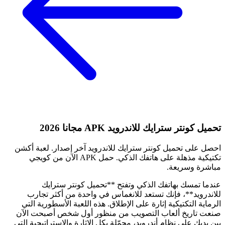
تحميل كونتر سترايك للاندرويد APK مجانا 2026
احصل على تحميل كونتر سترايك للاندرويد آخر إصدار. لعبة أكشن
تكتيكية مذهلة على هاتفك الذكي. حمل APK الآن من كويجي
مباشرة وسريعة.
عندما تمسك بهاتفك الذكي وتفتح **تحميل كونتر سترايك
للاندرويد**، فإنك تستعد للانغماس في واحدة من أكثر تجارب
الرماية التكتيكية إثارة على الإطلاق. هذه اللعبة الأسطورية التي
صنعت تاريخ ألعاب التصويب من منظور أول شخص أصبحت الآن
بين يديك على نظام أندرويد، محمّلة بكل الإثارة والاستراتيجية التي