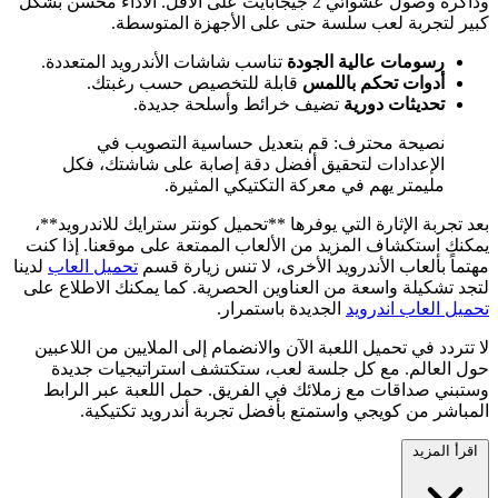
وذاكرة وصول عشوائي 2 جيجابايت على الأقل. الأداء محسّن بشكل
كبير لتجربة لعب سلسة حتى على الأجهزة المتوسطة.
رسومات عالية الجودة
تناسب شاشات الأندرويد المتعددة.
أدوات تحكم باللمس
قابلة للتخصيص حسب رغبتك.
تحديثات دورية
تضيف خرائط وأسلحة جديدة.
نصيحة محترف: قم بتعديل حساسية التصويب في
الإعدادات لتحقيق أفضل دقة إصابة على شاشتك، فكل
مليمتر يهم في معركة التكتيكي المثيرة.
بعد تجربة الإثارة التي يوفرها **تحميل كونتر سترايك للاندرويد**،
يمكنك استكشاف المزيد من الألعاب الممتعة على موقعنا. إذا كنت
مهتماً بألعاب الأندرويد الأخرى، لا تنس زيارة قسم
تحميل العاب
لدينا
لتجد تشكيلة واسعة من العناوين الحصرية. كما يمكنك الاطلاع على
تحميل العاب اندرويد
الجديدة باستمرار.
لا تتردد في تحميل اللعبة الآن والانضمام إلى الملايين من اللاعبين
حول العالم. مع كل جلسة لعب، ستكتشف استراتيجيات جديدة
وستبني صداقات مع زملائك في الفريق. حمل اللعبة عبر الرابط
المباشر من كويجي واستمتع بأفضل تجربة أندرويد تكتيكية.
اقرأ المزيد