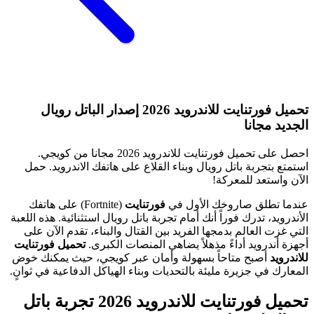
تحميل فورتنايت للاندرويد 2026 إصدار الباتل رويال
الجديد مجانا
احصل على تحميل فورتنايت للاندرويد 2026 مجانا من كويجي.
استمتع بتجربة باتل رويال وبناء القلاع على هاتفك الاندرويد. حمل
الآن واستعد للمعركة!
عندما تطلق صاروخك الأول في
فورتنايت
(Fortnite) على هاتفك
الأندرويد، تدرك فوراً أنك أمام تجربة باتل رويال استثنائية. هذه اللعبة
التي غزت العالم بدمجها الفريد بين القتال والبناء، تقدم الآن على
أجهزة أندرويد أداءً مذهلاً يضاهي المنصات الكبرى.
تحميل فورتنايت
للاندرويد
أصبح متاحاً بسهولة وأمان عبر كويجي، حيث يمكنك خوض
المعارك في جزيرة مليئة بالتحديات وبناء الهياكل الدفاعية في ثوانٍ.
تحميل فورتنايت للاندرويد 2026 تجربة باتل