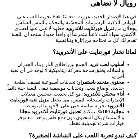
رويال لا تضاهى
في هذا الإصدار الجديد، عززت Epic Games تجربة اللعب على
الهواتف الذكية. الرسومات المحسّنة والتحكم باللمس السلس
يجعلان من
تنزيل فورتنايت للاندرويد
خطوة لا غنى عنها لعشاق
الأكشن. سواء كنت لاعباً متمرساً أو وافداً جديداً، ستجد أن اللعبة
تقدم لك كل ما تحتاجه من إثارة وتنافسية.
لماذا تختار فورتنايت على الأندرويد؟
أسلوب لعب فريد
: الجمع بين إطلاق النار وبناء الجدران
والسلالم يخلق ساحة معركة ديناميكية لا توجد في أي لعبة
أخرى.
محتوى متجدد باستمرار
: تحديثات أسبوعية تضيف أسلحة
جديدة، أوضاع لعب، وتحديات موسمية تبقي اللعبة حية دائماً.
أداء محسّن للأندرويد
: مع كل تحديث، تتحسن معدلات
الإطارات واستجابة اللمس، مما يجعل
تنزيل لعبة فورتنايت
للاندرويد
تجربة سلسة حتى على الأجهزة المتوسطة.
مجانية 100%
: يمكنك
تحميل فورتنايت للاندرويد مجانا
والاستمتاع بكل المحتوى دون دفع فلس واحد، مع توفر
خيارات شراء تجميلية فقط.
كيف تبدو تجربة اللعب على الشاشة الصغيرة؟