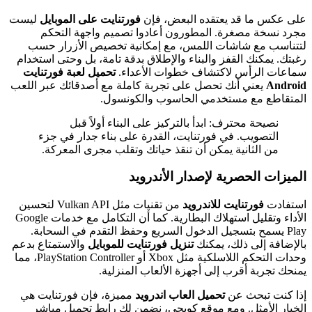
على عكس ما قد يعتقده البعض، فإن
فورتنايت على الموبايل
ليست
مجرد نسخة مصغرة. المطورون أعادوا تصميم واجهة التحكم
لتتناسب مع شاشات اللمس، مع إمكانية تخصيص الأزرار حسب
رغبتك. يمكنك القفز والبناء والإطلاق بدقة تامة، بل وحتى استخدام
سماعات الرأس لاكتشاف خطوات الأعداء.
تحميل لعبة فورتنايت
Android
يعني أنك تحصل على تجربة كاملة مع أصدقائك عبر اللعب
المتقاطع مع مستخدمي الحاسوب والكونسول.
نصيحة محترف: ابدأ بالتركيز على البناء أولاً قبل
التصويب. في فورتنايت، القدرة على بناء جدار في جزء
من الثانية يمكن أن تنقذ حياتك وتقلب مجرى المعركة.
الميزات الحصرية لإصدار الأندرويد
استفادت
فورتنايت للاندرويد
من تقنيات مثل Vulkan API لتحسين
الأداء وتقليل استهلاك البطارية. كما أن التكامل مع خدمات Google
Play يسمح بتسجيل الدخول السريع وحفظ التقدم في السحابة.
بالإضافة إلى ذلك، يمكنك
تنزيل فورتنايت للموبايل
والاستمتاع بدعم
وحدات التحكم اللاسلكية مثل Xbox أو PlayStation Controller، مما
يمنحك تجربة أقرب إلى أجهزة الألعاب المنزلية.
إذا كنت تبحث عن
تحميل العاب اندرويد
مميزة، فإن فورتنايت هي
الخيار الأمثل. ومع موقع كويجي، نضمن لك رابط تحميل مباشر