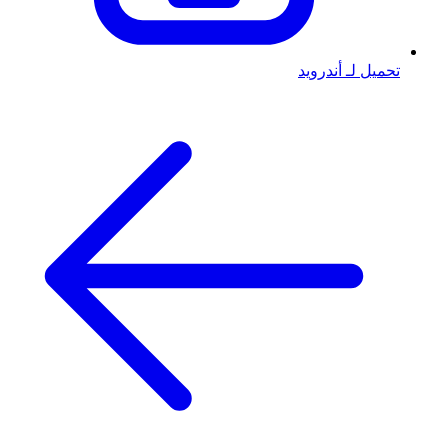
تحميل لـ أندرويد