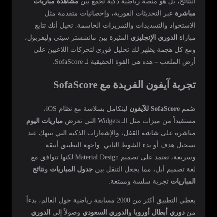
النتائج، بل هو منصة رياضية ذكية تجمع بين
مشاهدة مباريات
مباشرة
عبر التحديثات الفورية، وإحصائيات متقدمة مثل
الاستحواذ والتسديدات والتمريرات الحاسمة. تخيل أنك تتابع
مباراة
الدوري الإنجليزي
المثيرة بين مانشستر سيتي وليفربول،
ومع كل هجمة يظهر لك تحليل فوري لتحركات اللاعبين على
أرض الملعب – هذه هي القوة الحقيقية لـ SofaScore.
تجربة آيفون الفريدة مع SofaScore
صُمم
SofaScore للآيفون
ليتكامل بسلاسة مع نظام iOS،
مستفيداً من ميزات مثل الـ Widgets التي تعرض
مباريات اليوم
مباشرة على شاشة القفل، والإشعارات الذكية التي تنبهك عند
تسجيل هدف أو بدء الشوط الثاني. واجهة التطبيق أنيقة
وسريعة، تعتمد على تصميم Material Design لكنها تتوافق مع
لغة تصميم أبل، مما يجعل التنقل بين
جدول المباريات
و
نتائج
المباريات
تجربة سلسة وممتعة.
يغطي التطبيق أكثر من 2000 مسابقة رياضية حول العالم، بدءاً
من
دوري أبطال أوروبا
و
الدوري السعودي
وصولاً إلى
الدوري