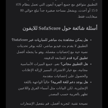
التطبيق متوافق مع جميع أجهزة آيفون التي تعمل بنظام iOS
15.0 أو أحدث، ويشغل مساحة صغيرة جداً تبلغ حوالي 80
ميغابايت فقط.
أسئلة شائعة حول SofaScore للايفون
هل يمكن مشاهدة بث مباشر للمباريات عبر SofaScore؟
التطبيق لا يقدم بث فيديو مباشر، لكنه يوفر تحديثات
نصية حية مع إحصائيات مفصلة، وهو ما يجعله أفضل
تطبيق كرة قدم
للمتابعة الدقيقة.
هل التطبيق مجاني؟
نعم، جميع الميزات الأساسية
مجانية، مع خيار الاشتراك المميز لإزالة الإعلانات
والحصول على إحصائيات متقدمة.
هل يوجد دعم للغة العربية؟
حالياً الواجهة باللغة
الإنجليزية، لكن البيانات مثل أسماء الفرق واللاعبين
تظهر بالعربية حسب المصدر.
نصيحة تقنية: لتجربة أفضل، قم بتفعيل الإشعارات