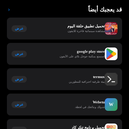
قد يعجبك أيضاً
تحميل تطبيق حلقة اليوم
عرض
مشاهدة سينمائية فاخرة للايفون
google play store
عرض
استمتع بمكتبة جوجل بلاي على الآيفون
termux
عرض
بيئة طرفية احترافية للمطورين
Webetu
W
عرض
جدولك ونتائجك في لحظة.
تحميل برنامج تنكر كاد