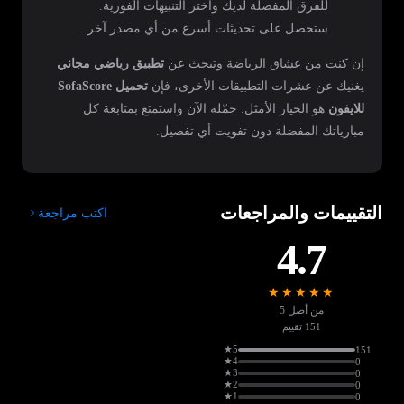
للفرق المفضلة لديك واختر التنبيهات الفورية.
ستحصل على تحديثات أسرع من أي مصدر آخر.
إن كنت من عشاق الرياضة وتبحث عن
تطبيق رياضي مجاني
يغنيك عن عشرات التطبيقات الأخرى، فإن
تحميل SofaScore
للايفون
هو الخيار الأمثل. حمّله الآن واستمتع بمتابعة كل
مبارياتك المفضلة دون تفويت أي تفصيل.
التقييمات والمراجعات
اكتب مراجعة
4.7
★★★★★
من أصل 5
151 تقييم
5★
151
4★
0
3★
0
2★
0
1★
0