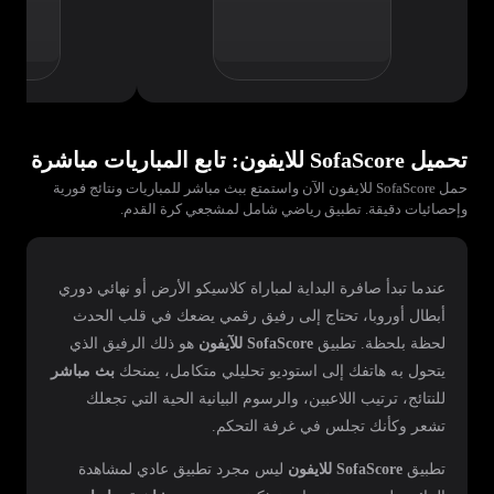
تحميل SofaScore للايفون: تابع المباريات مباشرة
حمل SofaScore للايفون الآن واستمتع ببث مباشر للمباريات ونتائج فورية
وإحصائيات دقيقة. تطبيق رياضي شامل لمشجعي كرة القدم.
عندما تبدأ صافرة البداية لمباراة كلاسيكو الأرض أو نهائي دوري
أبطال أوروبا، تحتاج إلى رفيق رقمي يضعك في قلب الحدث
لحظة بلحظة. تطبيق
SofaScore للآيفون
هو ذلك الرفيق الذي
يتحول به هاتفك إلى استوديو تحليلي متكامل، يمنحك
بث مباشر
للنتائج، ترتيب اللاعبين، والرسوم البيانية الحية التي تجعلك
تشعر وكأنك تجلس في غرفة التحكم.
تطبيق
SofaScore للايفون
ليس مجرد تطبيق عادي لمشاهدة