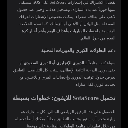
بفضل الاشتراك في إشعارات SofaScore على iOS، ستتلقى
تنبيهاً فورياً عند بدء المباراة، وتسجيل هدف، وحتى عند حصول
لاعب على بطاقة صفراء. يمكنك تخصيص الإشعارات لفرقك
المفضلة مثل الهلال أو الأهلي أو الزمالك. كما تقدم الخلاصة
الرئيسية
ملخصات المباريات
و
أهداف اليوم
وأهم
أخبار كرة
القدم
من حول العالم.
دعم البطولات الكبرى والدوريات المحلية
سواء كنت متابعاً لـ
الدوري الإنجليزي
أو
الدوري السعودي
أو
حتى دوري الدرجة الثانية الإيطالي، ستجد كل التفاصيل. التطبيق
يعرض
جدول ترتيب الدوري
وإحصائيات الفرق واللاعبين، مع
تحديث فوري لكل مباراة.
تحميل SofaScore للايفون: خطوات بسيطة
للحصول على هذا الرفيق الرياضي المثالي، كل ما عليك هو
زيارة متجر آب ستور وتثبيت التطبيق مجاناً. يمكنك أيضاً تحميله
من خلال
تطبيقات متابعة البطولات
المتاحة على موقعنا.