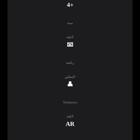
+4
سنة
الفئة
📧
رياضة
المطور
👤
Sofascore‏
اللغة
AR