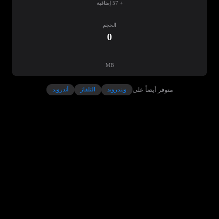
+ 57 إضافية
الحجم
0
MB
متوفر أيضاً على
ويندرويد
التلفاز
أندرويد