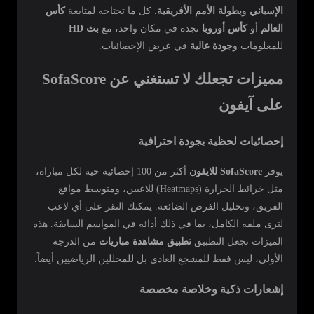
الإسباني
و
بطولة الأمم الأفريقية
. كل ما تحتاجه لمتابعة
كأس
العالم
أو
كأس أوروبا
تجده في مكان واحد، مع
بث HD
للمعلومات و
جودة عالية
في عرض الإحصائيات.
مميزات تجعلك لا تستغني عن SofaScore
على آيفون
إحصائيات لحظية بجودة احترافية
يوفر
SofaScore للايفون
أكثر من 100 إحصائية حية لكل مباراة،
مثل خرائط الحرارة (Heatmaps) للاعبين، ومتوسط مواقع
الفريق، وتحليل الفرص الضائعة. يمكنك النقر على أي لاعب
لترى ملفه الكامل، بما في ذلك أدائه في المواسم السابقة. هذه
الميزات تجعل التطبيق
تطبيق مشاهدة مباريات
من الدرجة
الأولى، ليس فقط للمشجع العادي بل للمحللين الرياضيين أيضاً.
إشعارات ذكية وخلاصة مخصصة