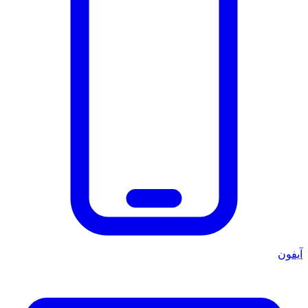
آيفون