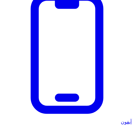
آيفون