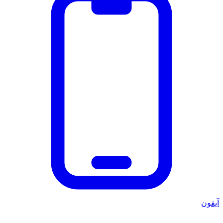
آيفون