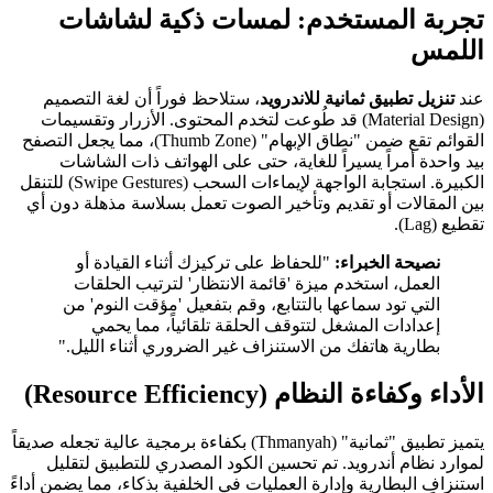
تجربة المستخدم: لمسات ذكية لشاشات
اللمس
عند
تنزيل تطبيق ثمانية للاندرويد
، ستلاحظ فوراً أن لغة التصميم
(Material Design) قد طُوعت لتخدم المحتوى. الأزرار وتقسيمات
القوائم تقع ضمن "نطاق الإبهام" (Thumb Zone)، مما يجعل التصفح
بيد واحدة أمراً يسيراً للغاية، حتى على الهواتف ذات الشاشات
الكبيرة. استجابة الواجهة لإيماءات السحب (Swipe Gestures) للتنقل
بين المقالات أو تقديم وتأخير الصوت تعمل بسلاسة مذهلة دون أي
تقطيع (Lag).
نصيحة الخبراء:
"للحفاظ على تركيزك أثناء القيادة أو
العمل، استخدم ميزة 'قائمة الانتظار' لترتيب الحلقات
التي تود سماعها بالتتابع، وقم بتفعيل 'مؤقت النوم' من
إعدادات المشغل لتتوقف الحلقة تلقائياً، مما يحمي
بطارية هاتفك من الاستنزاف غير الضروري أثناء الليل."
الأداء وكفاءة النظام (Resource Efficiency)
يتميز تطبيق "ثمانية" (Thmanyah) بكفاءة برمجية عالية تجعله صديقاً
لموارد نظام أندرويد. تم تحسين الكود المصدري للتطبيق لتقليل
استنزاف البطارية وإدارة العمليات في الخلفية بذكاء، مما يضمن أداءً