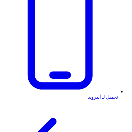
تحميل لـ أندرويد