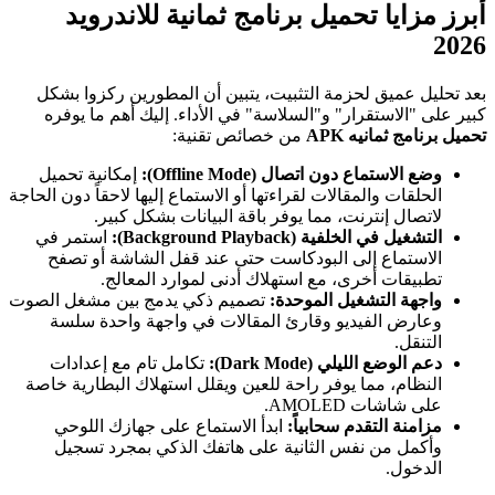
أبرز مزايا تحميل برنامج ثمانية للاندرويد
2026
بعد تحليل عميق لحزمة التثبيت، يتبين أن المطورين ركزوا بشكل
كبير على "الاستقرار" و"السلاسة" في الأداء. إليك أهم ما يوفره
تحميل برنامج ثمانيه APK
من خصائص تقنية:
وضع الاستماع دون اتصال (Offline Mode):
إمكانية تحميل
الحلقات والمقالات لقراءتها أو الاستماع إليها لاحقاً دون الحاجة
لاتصال إنترنت، مما يوفر باقة البيانات بشكل كبير.
التشغيل في الخلفية (Background Playback):
استمر في
الاستماع إلى البودكاست حتى عند قفل الشاشة أو تصفح
تطبيقات أخرى، مع استهلاك أدنى لموارد المعالج.
واجهة التشغيل الموحدة:
تصميم ذكي يدمج بين مشغل الصوت
وعارض الفيديو وقارئ المقالات في واجهة واحدة سلسة
التنقل.
دعم الوضع الليلي (Dark Mode):
تكامل تام مع إعدادات
النظام، مما يوفر راحة للعين ويقلل استهلاك البطارية خاصة
على شاشات AMOLED.
مزامنة التقدم سحابياً:
ابدأ الاستماع على جهازك اللوحي
وأكمل من نفس الثانية على هاتفك الذكي بمجرد تسجيل
الدخول.