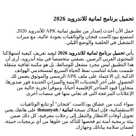
تحميل برنامج ثمانية للاندرويد 2026
حمل الآن أحدث إصدار من تطبيق ثمانية APK للأندرويد 2026.
استمتع ببودكاست فنجان والوثائقيات بجودة عالية، مع ميزات
التشغيل في الخلفية والوضع الليلي.
يأتي
تحميل برنامج ثمانية للاندرويد 2026
ليعيد تعريف كيفية استهلاكنا
للمحتوى العربي الرصين. بصفتي متخصصاً في بيئة أندرويد، أرى أن
هذا التطبيق ليس مجرد مشغل للوسائط، بل هو مكتبة ثقافية متنقلة
صُممت بعناية لتناسب نمط الحياة السريع لمستخدمي الهواتف
الذكية. إن الاعتماد على ملف APK الرسمي والموثوق يضمن لك
الحصول على آخر التحديثات الأمنية والميزات الجديدة فور صدورها،
متجاوزاً قيود المتاجر الإقليمية أحياناً، وموفراً تجربة خالية من
الإعلانات المزعجة التي قد تعاني منها في منصات أخرى.
سواء كنت من عشاق بودكاست "فنجان" أو تتابع الوثائقيات
الاستقصائية، فإن امتلاك نسخة
ثمانية / thmanyah‏
على هاتفك يعني
تحويل أوقات الانتظار والتنقل إلى رحلات معرفية، كل ذلك ضمن
بيئة برمجية آمنة تم فحصها للتأكد من خلوها من أي برمجيات خبيثة،
لضمان سلامة بياناتك وجهازك.