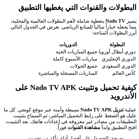
البطولات والقنوات التي يغطيها التطبيق
يتميز
Nado TV
بتغطية شاملة لأهم البطولات العالمية والمحلية،
مما يجعله خياراً مثالياً للمتابع الرياضي. نعرض في الجدول التالي
أبرز البطولات المتاحة:
البطولة
الدوريات
دوري أبطال أوروبا
جميع المباريات الحية
الدوري الإنجليزي
مباريات الأسبوع كاملة
الدوري السعودي
جميع الجولات
كأس العالم
المباريات المسجلة والمباشرة
كيفية تحميل وتثبيت Nado TV APK على
الأندرويد
عملية
تنزيل Nado TV APK
بسيطة وآمنة عبر موقع كويجي. كل ما
عليك هو الضغط على رابط التحميل المباشر، ثم السماح بتثبيت
التطبيقات من مصادر غير معروفة في إعدادات هاتفك. بعد التثبيت،
افتح التطبيق وابدأ
مشاهدة القنوات
فوراً.
نصيحة: للحصول على أفضل أداء، تأكد من تحديث