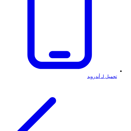
تحميل لـ أندرويد