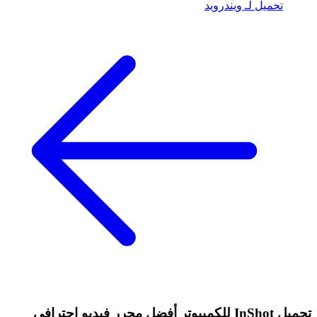
تحميل لـ ويندرويد
تحميل InShot للكمبيوتر أفضل محرر فيديو احترافي