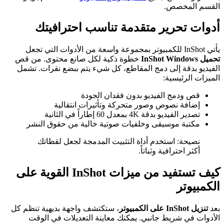
القسم المخصص.
أدوات تحرير متقدمة تناسب احترافيتك
يأتي InShot للكمبيوتر بمجموعة واسعة من الأدوات التي تجعل
تحميل InShot Windows
خطوة ذكية لكل صانع محتوى. من قص
الفيديو بدقة إلى دمج المقاطع، كل شيء يتم ببضع نقرات. تشمل
الميزات الرئيسية:
قص ودمج الفيديو بدون فقدان الجودة
إضافة نصوص وصور متحركة وتأثيرات انتقالية
تصدير الفيديو بدقة 4K بمعدل 60 إطاراً في الثانية
مكتبة موسيقى وخلفيات صوتية خالية من حقوق النشر
نصيحة: استخدم أداة التثبيت المدمجة لجعل لقطاتك
أكثر احترافية وثباتاً.
كيف تستفيد من ميزات InShot القوية على
الكمبيوتر
بعد
تنزيل InShot على الكمبيوتر
، ستكتشف واجهة بديهية تنظم كل
الأدوات في شريط جانبي. يمكنك معاينة التعديلات في الوقت