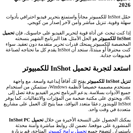
2026
حمّل InShot للكمبيوتر مجاناً واستمتع بتحرير فيديو احترافي بأدوات
سهلة وقوية. تنزيل مباشر وآمن لآخر إصدار من كويجي.
إذا كنت تبحث عن أداة قوية لتحرير الفيديو على حاسوبك، فإن
تحميل
InShot للكمبيوتر
هو الحل الأمثل. هذا البرنامج الشهير بنسخته
المخصصة للكمبيوتر يمنحك قدرات تحرير متقدمة دون تعقيد. سواء
كنت محترفاً أو مبتدئاً، ستجد أن InShot يقدم كل ما تحتاجه لصناعة
فيديوهات جذابة.
استعد لتجربة تحميل InShot للكمبيوتر
تنزيل InShot للكمبيوتر
يفتح لك آفاقاً إبداعية واسعة. مع واجهة
مستخدم مصممة خصيصاً لأنظمة Windows، ستتمكن من استخدام
جميع الأدوات بسلاسة. يدعم البرنامج تحرير الفيديو بدقة تصل إلى
4K، ويحتوي على مكتبة ضخمة من المؤثرات والانتقاليات. كما يوفر
InShot للويندوز دعمًا متعدد النوافذ، مما يتيح لك العمل على مشاريع
متعددة في وقت واحد.
يمكنك الحصول على النسخة الأخيرة من خلال
تحميل InShot PC
المنشورة على موقعنا. نضمن لك روابط مباشرة وآمنة محدثة
باستمرار. لتصفح جميع
تحميل برامج كمبيوتر
المتاحة، قم بزيارة