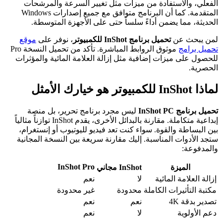
الفعلي، والاستفادة من ميزات مثل تغيير السرعة والمرشحات
المتقدمة. كما أن البرنامج متوافق مع جميع إصدارات Windows
الحديثة، مما يضمن أداءً سلساً حتى على الأجهزة المتوسطة.
لمن يبحث عن
تحميل برنامج InShot للكمبيوتر
، نوفر على
موقع
تحميل برامج
موثوق الروابط المباشرة. تأكد من تحميل النسخة Pro
للحصول على ميزات إضافية مثل إزالة العلامة المائية والمؤثرات
الحصرية.
لماذا InShot للكمبيوتر هو خيارك الأمثل
تحميل برنامج InShot PC
ليس مجرد برنامج تحرير، بل منصة
إبداعية متكاملة. مقارنة بالبدائل الأخرى، يقدم InShot توازناً مثالياً
بين البساطة والقوة. سواء كنت تعد فيديو لليوتيوب أو إنستغرام،
ستجد الأدوات المناسبة. إليك مقارنة سريعة بين النسخة المجانية
والمدفوعة:
InShot Pro
الميزة
InShot مجاني
إزالة العلامة المائية
لا
نعم
مكتبة التأثيرات الكاملة
محدودة
غير محدودة
تصدير بدقة 4K
نعم
نعم
دعم الأولوية
لا
نعم