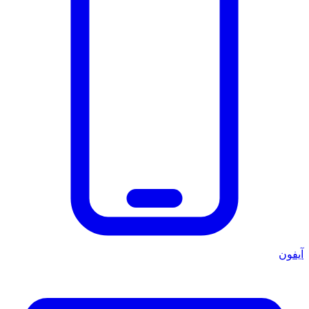
آيفون