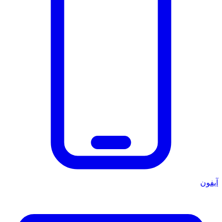
آيفون