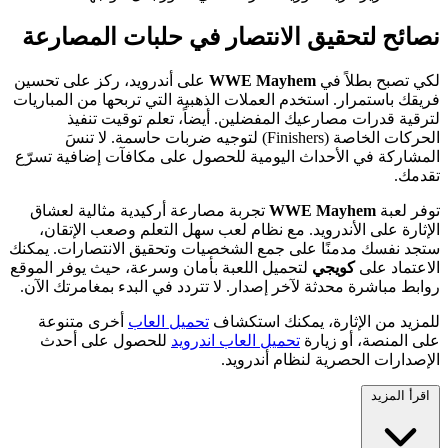
نصائح لتحقيق الانتصار في حلبات المصارعة
لكي تصبح بطلاً في
WWE Mayhem
على أندرويد، ركز على تحسين
فريقك باستمرار. استخدم العملات الذهبية التي تربحها من المباريات
لترقية قدرات مصارعيك المفضلين. أيضاً، تعلم توقيت تنفيذ
الحركات الخاصة (Finishers) لتوجيه ضربات حاسمة. لا تنسَ
المشاركة في الأحداث اليومية للحصول على مكافآت إضافية تسرّع
تقدمك.
توفر لعبة
WWE Mayhem
تجربة مصارعة أركيدية مثالية لعشاق
الإثارة على الأندرويد. مع نظام لعب سهل التعلم وصعب الإتقان،
ستجد نفسك مدمنًا على جمع الشخصيات وتحقيق الانتصارات. يمكنك
الاعتماد على
كويجي
لتحميل اللعبة بأمان وسرعة، حيث يوفر الموقع
روابط مباشرة محدثة لآخر إصدار. لا تتردد في البدء بمغامرتك الآن.
للمزيد من الإثارة، يمكنك استكشاف
تحميل العاب
أخرى متنوعة
على المنصة، أو زيارة
تحميل العاب اندرويد
للحصول على أحدث
الإصدارات الحصرية لنظام أندرويد.
اقرأ المزيد