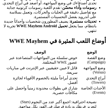
تحدى أصدقاءك في وضع المواجهة، أو اصعد في أبراج التحدي.
رسومات وأداء محسّن
: تقدم اللعبة رسومات كرتونية جذابة
مع تفاصيل دقيقة في الحلبات والحركات، وتعمل بسلاسة
على أندرويد بفضل التحسينات المستمرة.
تحديثات مستمرة
: يضيف المطورون شخصيات وأحداثاً جديدة
بانتظام، مما يجعل
تحميل WWE Mayhem Android
تجربة لا
تنتهي.
أوضاع اللعب المثيرة في WWE Mayhem
الوضع
الوصف
وضع القصة
خوض سلسلة من المواجهات المتصاعدة عبر
(Campaign)
عصور WWE المختلفة.
وضع المواجهة
قاتل لاعبين حقيقيين عبر الإنترنت في مباريات
(Versus)
سريعة.
أبراج التحدي
تحدى أبراجاً مليئة بالخصوم الأقوياء لجائزة
(Towers)
أفضل.
الأحداث الخاصة
شارك في بطولات محدودة زمنياً واحصل على
(Events)
مكافآت حصرية.
نصيحة احترافية: اجمع أكبر عدد من النجوم (Stars)
لتعزيز فريقك وزيادة فرصك في الفوز بكل مواجهة.