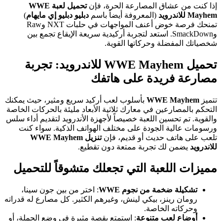
إذا كنت من عشاق المصارعة الحرة، فإن
تحميل لعبة WWE
Mayhem للاندرويد
(المعروفة أيضاً باسم
دبليو دبليو إي مايهام
)
تمنحك فرصة خوض أعنف المواجهات في حلبات NXT وRaw
وSmackDown. استعد لتجربة أركيدية سريعة الإيقاع تجمع بين
شخصياتك المفضلة وحركاتها القوية.
تحميل WWE Mayhem للاندرويد: تجربة
مصارعة فريدة على هاتفك
تتميز
WWE Mayhem
بأسلوب لعب أركيد سريع ومثير، حيث يمكنك
التحكم بالمصارعين في معارك ثلاثية الأبعاد مليئة بالحركات الخاصة
والقوية. تم تحسين اللعبة خصيصاً لأجهزة الأندرويد لتقديم أداء سلس
ورسومات عالية الجودة على مختلف الهواتف الذكية. سواء كنت
تلعب على هاتف حديث أو قديم، فإن
تنزيل WWE Mayhem
للاندرويد
يضمن لك تجربة ممتعة دون تقطيع.
مميزات اللعبة التي تجعلك متشوقاً للتحميل
تشكيلة ضخمة من نجوم WWE
: اختر من بين جون سينا،
رومان رينز، بيكي لينش، وغيرهم الكثير. كل مصارع له قدراته
وحركاته الخاصة.
أوضاع لعب متنوعة
: استمتع بقصة مثيرة في وضع الحملة، أو