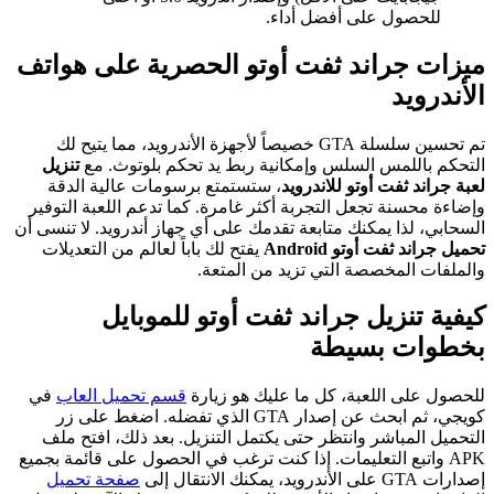
للحصول على أفضل أداء.
ميزات جراند ثفت أوتو الحصرية على هواتف
الأندرويد
تم تحسين سلسلة GTA خصيصاً لأجهزة الأندرويد، مما يتيح لك
التحكم باللمس السلس وإمكانية ربط يد تحكم بلوتوث. مع
تنزيل
لعبة جراند ثفت أوتو للاندرويد
، ستستمتع برسومات عالية الدقة
وإضاءة محسنة تجعل التجربة أكثر غامرة. كما تدعم اللعبة التوفير
السحابي، لذا يمكنك متابعة تقدمك على أي جهاز أندرويد. لا تنسى أن
تحميل جراند ثفت أوتو Android
يفتح لك باباً لعالم من التعديلات
والملفات المخصصة التي تزيد من المتعة.
كيفية تنزيل جراند ثفت أوتو للموبايل
بخطوات بسيطة
للحصول على اللعبة، كل ما عليك هو زيارة
قسم تحميل العاب
في
كويجي، ثم ابحث عن إصدار GTA الذي تفضله. اضغط على زر
التحميل المباشر وانتظر حتى يكتمل التنزيل. بعد ذلك، افتح ملف
APK واتبع التعليمات. إذا كنت ترغب في الحصول على قائمة بجميع
إصدارات GTA على الأندرويد، يمكنك الانتقال إلى
صفحة تحميل