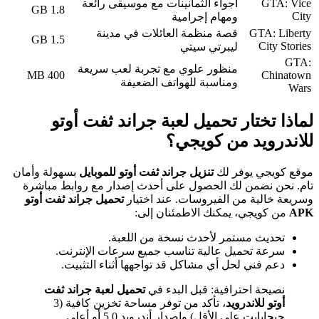
GTA: Vice
أجواء الثمانينات مع موسيقى رائعة
1.8 GB
City
ومهام إجرامية
GTA: Liberty
قصة منظمة العائلات في مدينة
1.5 GB
City Stories
ليبرتي سيتي
GTA:
منظور علوي مع تجربة لعب سريعة
400 MB
Chinatown
ومناسبة للهواتف الضعيفة
Wars
لماذا تختار
تحميل لعبة جراند ثفت أوتو
للاندرويد
من كويجي؟
موقع كويجي يوفر لك
تنزيل جراند ثفت أوتو للموبايل
بسهولة وأمان
تام. نحن نضمن لك الحصول على أحدث إصدار مع روابط مباشرة
وسريعة خالية من الفيروسات. عند اختيار
تحميل جراند ثفت أوتو
APK
من كويجي، يمكنك الاطمئنان إلى:
تحديث مستمر لأحدث نسخة من اللعبة.
سرعة تحميل عالية تناسب جميع سرعات الإنترنت.
دعم فني لحل أي مشاكل قد تواجهها أثناء التثبيت.
نصيحة احترافية: قبل البدء في
تحميل لعبة جراند ثفت
أوتو للاندرويد
، تأكد من توفر مساحة تخزين كافية (3
جيجابايت على الأقل) وإصدار أندرويد 5.0 أو أعلى