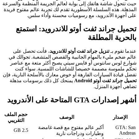
حيث تتحول شاشة هاتفك إلى بوابة لعالم الجريمة المنظمة والسرعة
المذهلة. هذه السلسلة الأسطورية تقدم لك تجربة عالم مفتوح فريدة
على أجهزة الأندرويد، مع رسوميات محسنة وأداء سلس.
تحميل جراند ثفت أوتو للاندرويد: استمتع
بالحرية المطلقة
عندما تقوم بـ
تنزيل جراند ثفت أوتو للاندرويد
، فأنت تحصل على
عالم ضخم مليء بالمهام الجانبية والقصص المتشعبة. تجوالك في
شوارع لوس سانتوس أو فايس سيتي يصبح أكثر متعة مع عناصر
تحكم ملموسة مصممة خصيصاً للشاشات اللمسية. سواء كنت
تفضل قيادة السيارات الفارهة أو خوض معارك بالأسلحة النارية، فإن
تحميل جراند ثفت أوتو Android
يمنحك كل ذلك برسومات مذهلة
تضاهي أجهزة المنزل.
أشهر إصدارات GTA المتاحة على الأندرويد
حجم الملف
الإصدار
الوصف
التقريبي
GTA: San
أكبر عالم مفتوح مع قصة غامضة
2.5 GB
Andreas
وطيارات ودراجات نارية