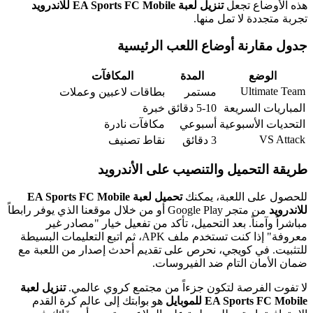
هذه الأوضاع تجعل
تنزيل لعبة EA Sports FC Mobile للاندرويد
تجربة متجددة لا تمل منها.
جدول مقارنة أوضاع اللعب الرئيسية
الوضع
المدة
المكافآت
Ultimate Team
مستمر
بطاقات لاعبين وعملات
المباريات السريعة
5-10 دقائق
خبرة
التحديات الأسبوعية
أسبوعي
مكافآت نادرة
VS Attack
3 دقائق
نقاط تصنيف
طريقة التحميل والتنصيب على الأندرويد
للحصول على اللعبة، يمكنك
تحميل لعبة EA Sports FC Mobile
للاندرويد
من متجر Google Play أو من خلال موقعنا الذي يوفر رابطاً
مباشراً وآمناً. بعد التحميل، تأكد من تفعيل خيار "مصادر غير
معروفة" إذا كنت تستخدم ملف APK، ثم اتبع التعليمات البسيطة
للتثبيت. في كويجي، نحرص على تقديم أحدث إصدار من اللعبة مع
ضمان الأمان التام ضد الفيروسات.
لا تفوت الفرصة لتكون جزءاً من مجتمع كروي عالمي.
تنزيل لعبة
EA Sports FC Mobile للموبايل
هو بوابتك إلى عالم كرة القدم