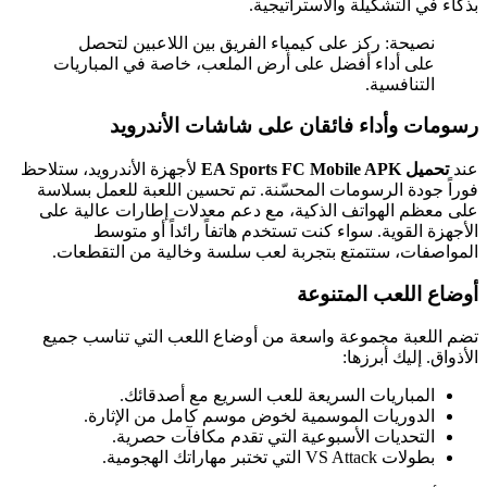
بذكاء في التشكيلة والاستراتيجية.
نصيحة: ركز على كيمياء الفريق بين اللاعبين لتحصل
على أداء أفضل على أرض الملعب، خاصة في المباريات
التنافسية.
رسومات وأداء فائقان على شاشات الأندرويد
عند
تحميل EA Sports FC Mobile APK
لأجهزة الأندرويد، ستلاحظ
فوراً جودة الرسومات المحسّنة. تم تحسين اللعبة للعمل بسلاسة
على معظم الهواتف الذكية، مع دعم معدلات إطارات عالية على
الأجهزة القوية. سواء كنت تستخدم هاتفاً رائداً أو متوسط
المواصفات، ستتمتع بتجربة لعب سلسة وخالية من التقطعات.
أوضاع اللعب المتنوعة
تضم اللعبة مجموعة واسعة من أوضاع اللعب التي تناسب جميع
الأذواق. إليك أبرزها:
المباريات السريعة للعب السريع مع أصدقائك.
الدوريات الموسمية لخوض موسم كامل من الإثارة.
التحديات الأسبوعية التي تقدم مكافآت حصرية.
بطولات VS Attack التي تختبر مهاراتك الهجومية.