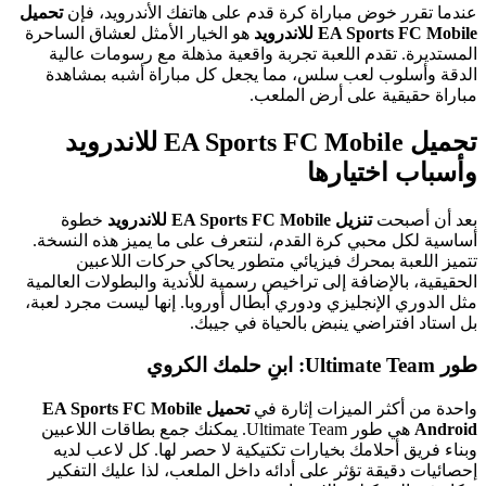
عندما تقرر خوض مباراة كرة قدم على هاتفك الأندرويد، فإن
تحميل
EA Sports FC Mobile للاندرويد
هو الخيار الأمثل لعشاق الساحرة
المستديرة. تقدم اللعبة تجربة واقعية مذهلة مع رسومات عالية
الدقة وأسلوب لعب سلس، مما يجعل كل مباراة أشبه بمشاهدة
مباراة حقيقية على أرض الملعب.
تحميل EA Sports FC Mobile للاندرويد
وأسباب اختيارها
بعد أن أصبحت
تنزيل EA Sports FC Mobile للاندرويد
خطوة
أساسية لكل محبي كرة القدم، لنتعرف على ما يميز هذه النسخة.
تتميز اللعبة بمحرك فيزيائي متطور يحاكي حركات اللاعبين
الحقيقية، بالإضافة إلى تراخيص رسمية للأندية والبطولات العالمية
مثل الدوري الإنجليزي ودوري أبطال أوروبا. إنها ليست مجرد لعبة،
بل استاد افتراضي ينبض بالحياة في جيبك.
طور Ultimate Team: ابنِ حلمك الكروي
واحدة من أكثر الميزات إثارة في
تحميل EA Sports FC Mobile
Android
هي طور Ultimate Team. يمكنك جمع بطاقات اللاعبين
وبناء فريق أحلامك بخيارات تكتيكية لا حصر لها. كل لاعب لديه
إحصائيات دقيقة تؤثر على أدائه داخل الملعب، لذا عليك التفكير