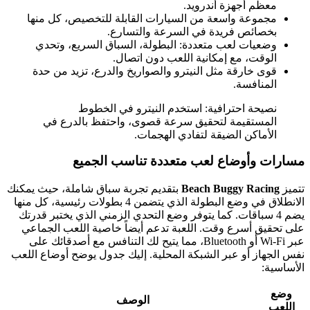
معظم أجهزة أندرويد.
مجموعة واسعة من السيارات القابلة للتخصيص، كل منها
بخصائص فريدة في السرعة والتسارع.
وضعيات لعب متعددة: البطولة، السباق السريع، وتحدي
الوقت، مع إمكانية اللعب دون اتصال.
قوى خارقة مثل النيترو والصواريخ والدرع، تزيد من حدة
المنافسة.
نصيحة احترافية: استخدم النيترو في الخطوط
المستقيمة لتحقيق سرعة قصوى، واحتفظ بالدرع في
الأماكن الضيقة لتفادي الهجمات.
مسارات وأوضاع لعب متعددة تناسب الجميع
تتميز
Beach Buggy Racing
بتقديم تجربة سباق شاملة، حيث يمكنك
الانطلاق في وضع البطولة الذي يتضمن 4 بطولات رئيسية، كل منها
يضم 4 سباقات. كما يتوفر وضع التحدي الزمني الذي يختبر قدرتك
على تحقيق أسرع وقت. اللعبة تدعم أيضاً خاصية اللعب الجماعي
عبر Wi-Fi أو Bluetooth، مما يتيح لك التنافس مع أصدقائك على
نفس الجهاز أو عبر الشبكة المحلية. إليك جدول يوضح أوضاع اللعب
الأساسية:
وضع
الوصف
اللعب