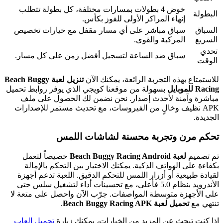
خوض 4 بطولات بمسارات مختلفة، كل بطولة تتطلب
البطولة
إنهاء المراكز الأولى للفوز بكأس.
السباق
سباق مباشر على أي مسار مقفل مع خيارات تخصيص
السريع
المركبة والقوى.
تحدي
سباق ضد الساعة لتسجيل أفضل زمن على كل مسار.
الوقت
للاستمتاع بهذه التجربة الرائعة، يمكنك الآن
تنزيل لعبة Beach Buggy
Racing للموبايل
بسهولة من موقعنا كويجي الذي يوفر روابط تحميل
مباشرة وآمنة لأحدث إصدار. نحن نضمن لك الحصول على ملف
APK نظيف وخالٍ من الفيروسات، مع تحديث مستمر للإصدارات
الجديدة.
تحكم مرن وتجربة محسنة لشاشات اللمس
تم تصميم
لعبة Beach Buggy Racing Android
خصيصاً لتعمل
بكفاءة على الهواتف الذكية. يمكنك الاختيار بين التحكم بالإمالة
لقيادة طبيعية أو أزرار اللمس للتحكم الدقيق. اللعبة تدعم أجهزة
الأندرويد بنظام 5.0 فأعلى، مع تحسينات أداء لتشغيل سلس حتى
على الأجهزة متوسطة المواصفات. جرّب الآن واحصل على متعة لا
تنتهي مع
تحميل لعبة Beach Buggy Racing APK
.
إذا كنت تبحث عن المزيد من الخيارات، يمكنك زيارة
تحميل العاب