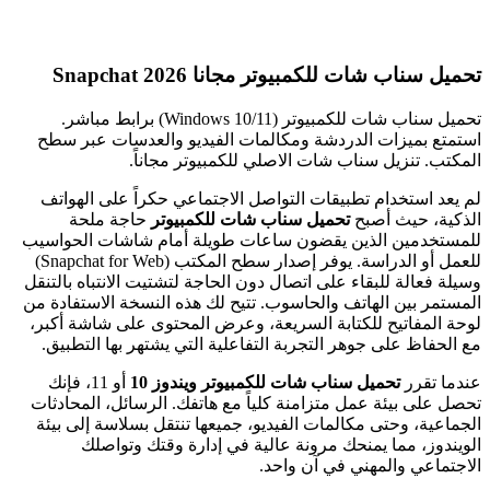
تحميل سناب شات للكمبيوتر مجانا 2026 Snapchat
تحميل سناب شات للكمبيوتر (Windows 10/11) برابط مباشر.
استمتع بميزات الدردشة ومكالمات الفيديو والعدسات عبر سطح
المكتب. تنزيل سناب شات الاصلي للكمبيوتر مجاناً.
لم يعد استخدام تطبيقات التواصل الاجتماعي حكراً على الهواتف
الذكية، حيث أصبح
تحميل سناب شات للكمبيوتر
حاجة ملحة
للمستخدمين الذين يقضون ساعات طويلة أمام شاشات الحواسيب
للعمل أو الدراسة. يوفر إصدار سطح المكتب (Snapchat for Web)
وسيلة فعالة للبقاء على اتصال دون الحاجة لتشتيت الانتباه بالتنقل
المستمر بين الهاتف والحاسوب. تتيح لك هذه النسخة الاستفادة من
لوحة المفاتيح للكتابة السريعة، وعرض المحتوى على شاشة أكبر،
مع الحفاظ على جوهر التجربة التفاعلية التي يشتهر بها التطبيق.
عندما تقرر
تحميل سناب شات للكمبيوتر ويندوز 10
أو 11، فإنك
تحصل على بيئة عمل متزامنة كلياً مع هاتفك. الرسائل، المحادثات
الجماعية، وحتى مكالمات الفيديو، جميعها تنتقل بسلاسة إلى بيئة
الويندوز، مما يمنحك مرونة عالية في إدارة وقتك وتواصلك
الاجتماعي والمهني في آن واحد.