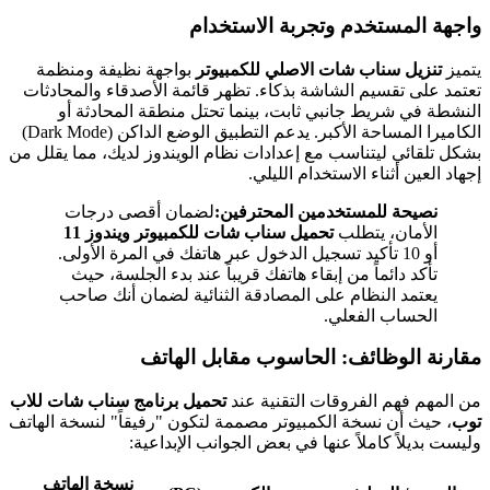
واجهة المستخدم وتجربة الاستخدام
يتميز
تنزيل سناب شات الاصلي للكمبيوتر
بواجهة نظيفة ومنظمة
تعتمد على تقسيم الشاشة بذكاء. تظهر قائمة الأصدقاء والمحادثات
النشطة في شريط جانبي ثابت، بينما تحتل منطقة المحادثة أو
الكاميرا المساحة الأكبر. يدعم التطبيق الوضع الداكن (Dark Mode)
بشكل تلقائي ليتناسب مع إعدادات نظام الويندوز لديك، مما يقلل من
إجهاد العين أثناء الاستخدام الليلي.
نصيحة للمستخدمين المحترفين:
لضمان أقصى درجات
الأمان، يتطلب
تحميل سناب شات للكمبيوتر ويندوز 11
أو 10 تأكيد تسجيل الدخول عبر هاتفك في المرة الأولى.
تأكد دائماً من إبقاء هاتفك قريباً عند بدء الجلسة، حيث
يعتمد النظام على المصادقة الثنائية لضمان أنك صاحب
الحساب الفعلي.
مقارنة الوظائف: الحاسوب مقابل الهاتف
من المهم فهم الفروقات التقنية عند
تحميل برنامج سناب شات للاب
توب
، حيث أن نسخة الكمبيوتر مصممة لتكون "رفيقاً" لنسخة الهاتف
وليست بديلاً كاملاً عنها في بعض الجوانب الإبداعية:
نسخة الهاتف