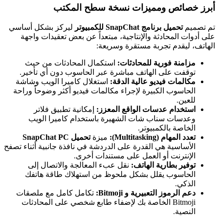
أبرز خصائص ومميزات نسخة سطح المكتب
تم تصميم
تحميل برنامج SnapChat للكمبيوتر
ليركز بشكل أساسي
على أدوات المحادثة والإنتاجية، مبتعداً عن بعض تعقيدات واجهة
الهاتف، ليقدم تجربة مستقرة وسريعة:
مزامنة فورية للمحادثات:
استكمال المحادثات من حيث
توقفت على الهاتف مباشرة عبر الحاسوب دون أي تأخير.
مكالمات فيديو عالية الدقة:
استغلال كاميرا الويب وشاشة
الحاسوب الكبيرة لإجراء مكالمات فيديو أكثر وضوحاً وراحة
للعين.
استخدام عدسات الواقع المعزز:
إمكانية تطبيق فلاتر
وعدسات سناب شات الشهيرة باستخدام كاميرا الويب
الخاصة بالكمبيوتر.
تعدد المهام (Multitasking):
ميزة
تحميل SnapChat PC
الأساسية هي القدرة على الدردشة في نافذة جانبية أثناء تصفح
الإنترنت أو العمل على مستندات أخرى.
توفير بطارية الهاتف:
نقل عبء المعالجة والاتصال إلى
الحاسوب يقلل بشكل ملحوظ من استهلاك طاقة هاتفك
الذكي.
دعم الرموز التعبيرية و Bitmoji:
تكامل كامل مع ملصقات
Bitmoji الخاصة بك لإضفاء طابع شخصي على المحادثات
النصية.