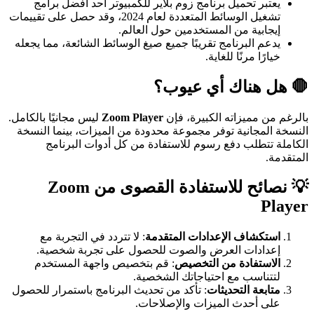
يعتبر تحميل برنامج زوم بلاير للكمبيوتر أحد أفضل برامج
تشغيل الوسائط المتعددة لعام 2024، وقد حصل على تقييمات
إيجابية من المستخدمين حول العالم.
يدعم البرنامج تقريبًا جميع صيغ الوسائط الشائعة، مما يجعله
خيارًا مرنًا للغاية.
🛑
هل هناك أي عيوب؟
بالرغم من مميزاته الكبيرة، فإن
Zoom Player
ليس مجانيًا بالكامل.
النسخة المجانية توفر مجموعة محدودة من الميزات، بينما النسخة
الكاملة تتطلب دفع رسوم للاستفادة من كل أدوات البرنامج
المتقدمة.
💡
نصائح للاستفادة القصوى من Zoom
Player
استكشاف الإعدادات المتقدمة
: لا تتردد في التجربة مع
إعدادات العرض والصوت للحصول على تجربة شخصية.
الاستفادة من التخصيص
: قم بتخصيص واجهة المستخدم
لتتناسب مع احتياجاتك الشخصية.
متابعة التحديثات
: تأكد من تحديث البرنامج باستمرار للحصول
على أحدث الميزات والإصلاحات.