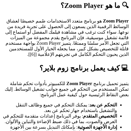
🔍 ما هو
Zoom Player
؟
Zoom Player
هو برنامج متعدد الاستخدامات صُمم خصيصًا لعشاق
الوسائط الرقمية الذين يسعون إلى الحصول على تجربة فريدة من
نوعها. سواء كنت ترغب في مشاهدة فيلمك المفضل أو استماع إلى
قائمة تشغيل موسيقية، فإن البرنامج يقدم مجموعة من الميزات
التي تجعل الأمر سلسًا وممتعًا. يتميز Zoom Player بواجهة مستخدم
قابلة للتخصيص بشكل كبير، مما يجعله الخيار الأول للمستخدمين
الذين يحبون التحكم الكامل في تجربتهم الإعلامية [[6]].
💻 كيف يعمل
برنامج زوم بلاير
؟
يتميز تحميل برنامج
Zoom Player
للكمبيوتر بأدوات تحكم شاملة
تمكن المستخدم من التحكم في جميع جوانب تشغيل الوسائط. إليك
بعض النقاط الرئيسية حول كيفية عمل البرنامج:
التحكم عن بعد
: يمكنك التحكم في جميع وظائف التنقل
والتشغيل باستخدام جهاز تحكم عن بعد.
التخصيص المتقدم
: يوفر البرنامج إعدادات متقدمة للتحكم في
العرض والصوت، بما في ذلك ضبط الإضاءة والتباين والألوان.
إدارة الأجهزة الصوتية
: بإمكانك التبديل بسرعة بين الأجهزة