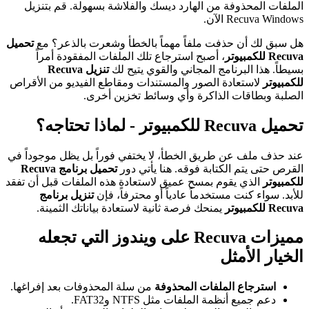
الملفات المحذوفة من الهارد ديسك والفلاشة بسهولة. قم بتنزيل
Recuva Windows الآن.
هل سبق لك أن حذفت ملفاً مهماً بالخطأ وشعرت بالذعر؟ مع
تحميل
Recuva للكمبيوتر
، أصبح استرجاع تلك الملفات المفقودة أمراً
بسيطاً. هذا البرنامج المجاني والقوي يتيح لك
تنزيل Recuva
للكمبيوتر
لاستعادة الصور والمستندات ومقاطع الفيديو من الأقراص
الصلبة وبطاقات الذاكرة وأي وسائط تخزين أخرى.
تحميل Recuva للكمبيوتر - لماذا تحتاجه؟
عند حذف ملف عن طريق الخطأ، لا يختفي فوراً بل يظل موجوداً في
القرص حتى يتم الكتابة فوقه. هنا يأتي دور
تحميل برنامج Recuva
للكمبيوتر
الذي يقوم بمسح عميق لاستعادة هذه الملفات قبل أن تفقد
للأبد. سواء كنت مستخدماً عادياً أو محترفاً، فإن
تنزيل برنامج
Recuva للكمبيوتر
يمنحك فرصة ثانية لاستعادة بياناتك الثمينة.
مميزات Recuva على ويندوز التي تجعله
الخيار الأمثل
استرجاع الملفات المحذوفة
من سلة المحذوفات بعد إفراغها.
دعم جميع أنظمة الملفات مثل NTFS وFAT32.