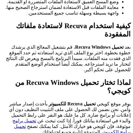
وضع المسح العميق لاستعادة الملفات المتضررة أو القديمة.
معاينة الملفات قبل الاستعادة لضمان استرجاع الصحيح منها.
واجهة بسيطة وسهلة تناسب جميع المستخدمين.
كيفية استخدام Recuva لاستعادة ملفاتك
المفقودة
بعد
تحميل Recuva Windows
، قم بتشغيل المعالج الذي يرشدك
خطوة بخطوة. اختر نوع الملف الذي تريد استعادته ثم حدد الموقع
الذي فقدت منه الملفات. سيبدأ البرنامج بالمسح ويعرض لك النتائج
لتختار ما تريد استرجاعه. يمكنك أيضاً استخدام الوضع المتقدم
للحصول على تحكم أكبر.
لماذا تختار تحميل Recuva Windows من
كويجي؟
يوفر موقع كويجي
تحميل Recuva للكمبيوتر
بأحدث إصدار مباشر
وآمن. نحن نضمن لك الحصول على ملف التثبيت النظيف دون أي
إعلانات أو برامج ضارة. كل ما عليك هو النقر على رابط التحميل
والبدء في استعادة بياناتك فوراً. إذا كنت تبحث عن
تحميل برامج
موثوقة، فإن كويجي هو خيارك الأمثل. كما يمكنك تصفح
تحميل
برامج للكمبيوتر
المتنوعة لتلبية جميع احتياجاتك.