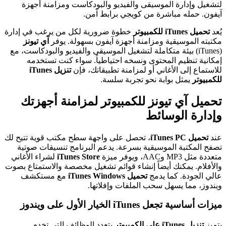
لتشغيل وإدارة الموسيقى والفيديو والبودكاست ومزامنة أجهزة
آيفون. حمله مباشرة من كويجي برابط آمن.
يُعد
تحميل iTunes للكمبيوتر
خطوة ضرورية لكل من يرغب في إدارة
مكتبته الموسيقية ومزامنة أجهزة آيفون بسهولة. يوفر
آي تيونز
(iTunes) بيئة متكاملة لتشغيل الموسيقى والفيديو والبودكاست، مع
إمكانية تنظيم المحتوى ونسخه احتياطياً. سواء كنت تستخدمه
للاستماع إلى الأغاني أو لمزامنة تطبيقاتك، فإن
تنزيل iTunes
للكمبيوتر
يمثل بوابة نحو تجربة سلسة.
تحميل آي تيونز للكمبيوتر لمزامنة أجهزتك
وإدارة الوسائط
عند
تحميل iTunes PC
، تحصل على واجهة سطح مكتب قوية تتيح لك
تصفح المكتبة الموسيقية بسرعة. يدعم البرنامج تنسيقات صوتية
متعددة مثل MP3 وAAC، ويوفر ميزة
iTunes Store
لشراء الأغاني
والأفلام. يمكنك أيضاً إنشاء قوائم تشغيل مخصصة والاستمتاع بصوت
عالي الجودة. كما يدمج
تحميل iTunes Windows
مع مستكشف
ويندوز، مما يسهل سحب الملفات وإفلاتها.
ميزات أساسية تجعل iTunes الخيار الأول على ويندوز
يتميز
تنزيل iTunes على الكمبيوتر
بتعدد الوظائف التي تخدم