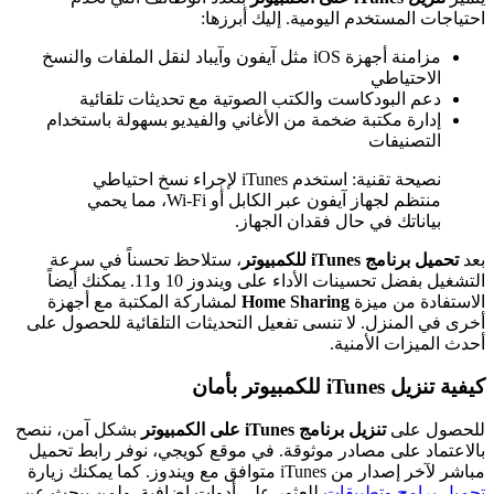
احتياجات المستخدم اليومية. إليك أبرزها:
مزامنة أجهزة iOS مثل آيفون وآيباد لنقل الملفات والنسخ
الاحتياطي
دعم البودكاست والكتب الصوتية مع تحديثات تلقائية
إدارة مكتبة ضخمة من الأغاني والفيديو بسهولة باستخدام
التصنيفات
نصيحة تقنية: استخدم iTunes لإجراء نسخ احتياطي
منتظم لجهاز آيفون عبر الكابل أو Wi-Fi، مما يحمي
بياناتك في حال فقدان الجهاز.
بعد
تحميل برنامج iTunes للكمبيوتر
، ستلاحظ تحسناً في سرعة
التشغيل بفضل تحسينات الأداء على ويندوز 10 و11. يمكنك أيضاً
الاستفادة من ميزة
Home Sharing
لمشاركة المكتبة مع أجهزة
أخرى في المنزل. لا تنسى تفعيل التحديثات التلقائية للحصول على
أحدث الميزات الأمنية.
كيفية تنزيل iTunes للكمبيوتر بأمان
للحصول على
تنزيل برنامج iTunes على الكمبيوتر
بشكل آمن، ننصح
بالاعتماد على مصادر موثوقة. في موقع كويجي، نوفر رابط تحميل
مباشر لآخر إصدار من iTunes متوافق مع ويندوز. كما يمكنك زيارة
تحميل برامج وتطبيقات
للعثور على أدوات إضافية. ولمن يبحث عن