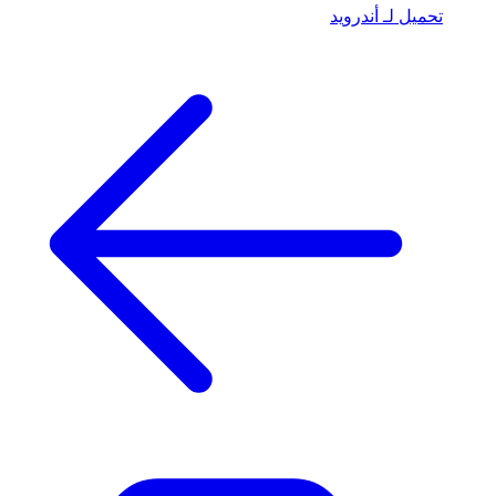
تحميل لـ أندرويد