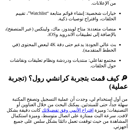
من الإعلانات.
خيارات شخصية: إنشاء قوائم متابعة “Watchlist”، تقييم
الحلقات، واقتراح توصيات ذكية.
منصات متعددة: متاح لويندوز، ماك، ولينكس (عبر المتصفح)،
بالإضافة إلى تطبيقات الاندرويد وiOS.
بث عالي الجودة: يدعم حتى دقة 4K لبعض المحتوى (في
الخطط المتقدمة).
مجتمع تفاعلي: منتديات ودردشة ونظام تعليقات ونقاشات
حول الحلقات.
🔎 كيف قمت بتجربة كرانشي رول؟ (تجربة
عملية)
من أول استخدام لي، وجدت أن عملية التسجيل وتصفح المكتبة
سهلة جداً، حتى للمبتدئين. يمكنك البحث من خلال العناوين أو
التصنيفات؛ وميزة
اقتراح الأنمي وفق تفضيلاتك
كانت دقيقة بشكل
لافت. سرعة البث ممتازة على اتصال متوسط، وميزة استكمال
المشاهدة من حيث توقفت تعمل دائمًا بشكل سلس على جميع
أجهزتي.