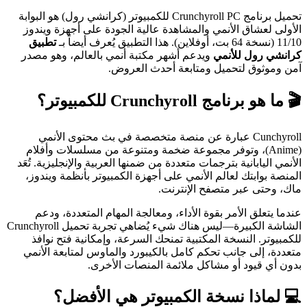
تحميل برنامج Crunchyroll PC للكمبيوتر (كرانشي رول) هو البوابة
الأولى لعشاق الأنمي والمشاهدة عالية الجودة على أجهزة ويندوز
11/10 (نسخة 64 بت، أوفلاين). هذا التطبيق يُعرف أيضاً بـ
تطبيق
كرانشي رول للأنمي
ويدعم أشهر مكتبة أنمي بالعالم، وهو مصدر
آمن وموثوق لتحميل ومتابعة أحدث العروض.
🎬 ما هو برنامج Crunchyroll للكمبيوتر؟
Cunchyroll عبارة عن منصة متخصصة في بث محتوى الأنمي
(Anime)، وتوفر مجموعة ضخمة ومتنوعة من مسلسلات وأفلام
الأنمي اليابانية بترجمات متعددة من ضمنها العربية والإنجليزية. تُعَد
المنصة بوابتك لعالم الأنمي على أجهزة الكمبيوتر بأنظمة ويندوز،
ماك، وحتى عبر متصفح الإنترنت.
عندما يتعلق الأمر بقوة الأداء، ومعالجة المهام المتعددة، ودعم
الشاشة الكبيرة—ليس هناك شيء يُضاهي تجربة تحميل Crunchyroll
للكمبيوتر. النسخة المكتبية تمنحك السرعة، وإمكانية فتح نوافذ
متعددة، إلى جانب تحكم كامل بالكيبورد والماوس لمتابعة الأنمي
بدون أي قيود أو مشاكل ملائمة المنصات الأخرى.
💻 لماذا نسخة الكمبيوتر هي الأفضل؟