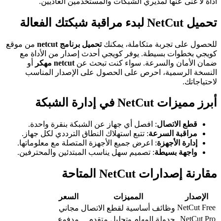
أداة لا غنى عنها لمديري الشبكات والمستخدمين العاديين.
تحميل NetCut لبدء مراقبة شبكتك الفعالة
للحصول على تجربة متكاملة، يمكنك
تحميل برنامج netcut
من موقع
كويجي بخطوات بسيطة. يوفر كويجي أحدث إصدار من الأداة مع
ضمان الأمان والسرعة. سواء كنت تبحث عن
netcut مهكر
أو
النسخة الرسمية، احرص على الحصول على الإصدار المناسب
لاحتياجاتك.
أبرز مميزات NetCut في إدارة الشبكة
قطع الاتصال
: افصل أي جهاز عن الشبكة بنقرة واحدة.
مراقبة السرعة
: تتبع استهلاك النطاق الترددي لكل جهاز.
إدارة الأجهزة
: اعرض جميع الأجهزة المتصلة مع معلوماتها.
واجهة بسيطة
: تصميم سهل يناسب المبتدئين والمحترفين.
مقارنة إصدارات NetCut المتاحة
الإصدار
المميزات
السعر
NetCut Free
وظائف أساسية لقطع الاتصال
مجاني
NetCut Pro
جدولة المهام وتحليل متقدم
مدفوع