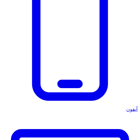
آيفون