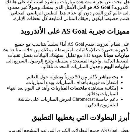
هل تبحث عن تجربة مشاهدة مباريات مباشرة استثنائية على هاتفك
الأندرويد؟
AS Goal
هو الحل الأمثل الذي يمنحك وصولاً غير محدود
إلى عالم كرة القدم دون أي عناء. هذا التطبيق الرياضي المجاني
صُمم خصيصاً ليكون رفيقك المثالي لمتابعة كل لحظات الإثارة.
مميزات تجربة AS Goal على الأندرويد
على نظام أندرويد، يقدم AS Goal أداءً سلساً يتناسب مع جميع
الأجهزة، حتى ذات الإمكانيات المتوسطة. يمكنك من خلاله متابعة
بث
مباريات مجاناً
بجودة HD مع تقليل استهلاك البيانات بفضل تقنيات
الضغط الذكية. واجهة المستخدم بسيطة وتتيح الوصول السريع إلى
مباريات اليوم
وجدول المباريات المحدث تلقائياً.
بث مباشر
لأكثر من 50 دورياً وبطولة حول العالم.
إشعارات فورية بأهداف المباريات وبدء المباريات.
إمكانية مشاهدة
ملخصات المباريات
وأهداف اليوم بعد انتهاء
المباريات بدقائق.
دعم خاصية Chromecast لعرض المباريات على شاشة
التلفزيون الذكي.
أبرز البطولات التي يغطيها التطبيق
يغطي AS Goal جميع البطولات الكبرى التي تهم المشجع العربي،