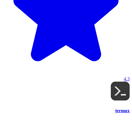
4.3
termux