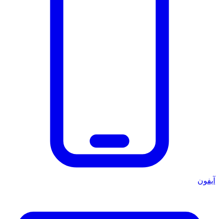
آيفون