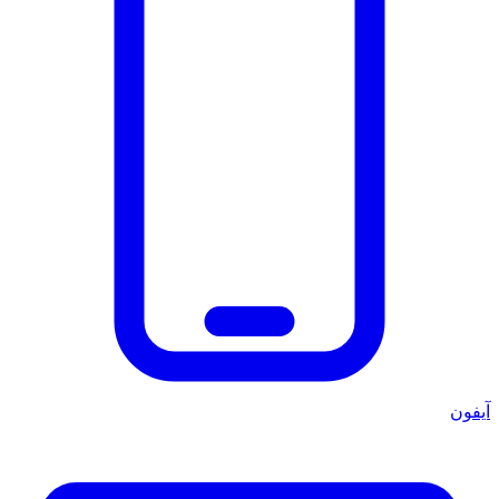
آيفون