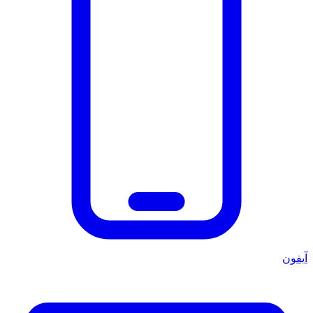
آيفون