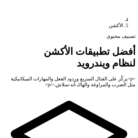
الأكشن
تصنيف محتوى
أفضل تطبيقات
الأكشن
لنظام ويندرويد
<p>يركّز على القتال السريع وردود الفعل والمهارات الميكانيكية
مثل الضرب والمراوغة والهاك-آند-سلاش.</p>