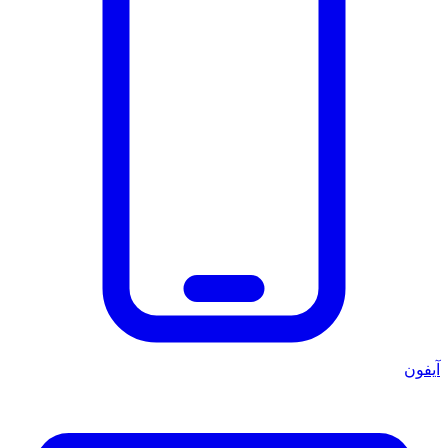
آيفون