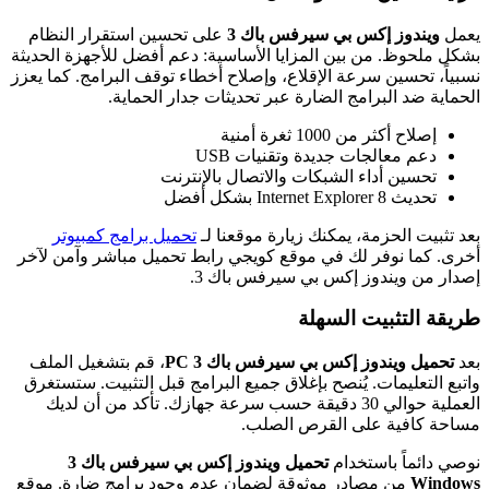
يعمل
ويندوز إكس بي سيرفس باك 3
على تحسين استقرار النظام
بشكل ملحوظ. من بين المزايا الأساسية: دعم أفضل للأجهزة الحديثة
نسبياً، تحسين سرعة الإقلاع، وإصلاح أخطاء توقف البرامج. كما يعزز
الحماية ضد البرامج الضارة عبر تحديثات جدار الحماية.
إصلاح أكثر من 1000 ثغرة أمنية
دعم معالجات جديدة وتقنيات USB
تحسين أداء الشبكات والاتصال بالإنترنت
تحديث Internet Explorer 8 بشكل أفضل
بعد تثبيت الحزمة، يمكنك زيارة موقعنا لـ
تحميل برامج كمبيوتر
أخرى. كما نوفر لك في موقع كويجي رابط تحميل مباشر وآمن لآخر
إصدار من ويندوز إكس بي سيرفس باك 3.
طريقة التثبيت السهلة
بعد
تحميل ويندوز إكس بي سيرفس باك 3 PC
، قم بتشغيل الملف
واتبع التعليمات. يُنصح بإغلاق جميع البرامج قبل التثبيت. ستستغرق
العملية حوالي 30 دقيقة حسب سرعة جهازك. تأكد من أن لديك
مساحة كافية على القرص الصلب.
نوصي دائماً باستخدام
تحميل ويندوز إكس بي سيرفس باك 3
Windows
من مصادر موثوقة لضمان عدم وجود برامج ضارة. موقع