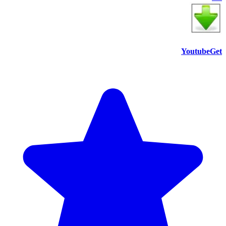
YoutubeGet