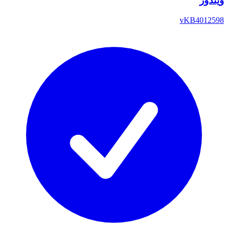
ويندوز
vKB4012598