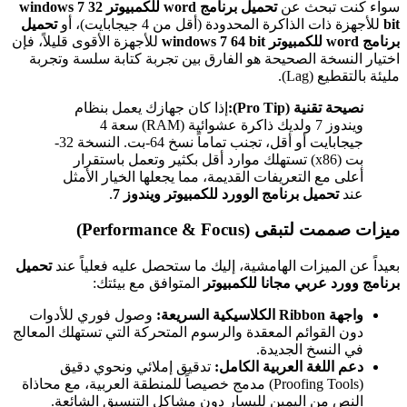
سواء كنت تبحث عن
تحميل برنامج word للكمبيوتر windows 7 32
bit
للأجهزة ذات الذاكرة المحدودة (أقل من 4 جيجابايت)، أو
تحميل
برنامج word للكمبيوتر windows 7 64 bit
للأجهزة الأقوى قليلاً، فإن
اختيار النسخة الصحيحة هو الفارق بين تجربة كتابة سلسة وتجربة
مليئة بالتقطيع (Lag).
نصيحة تقنية (Pro Tip):
إذا كان جهازك يعمل بنظام
ويندوز 7 ولديك ذاكرة عشوائية (RAM) سعة 4
جيجابايت أو أقل، تجنب تماماً نسخ 64-بت. النسخة 32-
بت (x86) تستهلك موارد أقل بكثير وتعمل باستقرار
أعلى مع التعريفات القديمة، مما يجعلها الخيار الأمثل
عند
تحميل برنامج الوورد للكمبيوتر ويندوز 7
.
ميزات صممت لتبقى (Performance & Focus)
بعيداً عن الميزات الهامشية، إليك ما ستحصل عليه فعلياً عند
تحميل
برنامج وورد عربي مجانا للكمبيوتر
المتوافق مع بيئتك:
واجهة Ribbon الكلاسيكية السريعة:
وصول فوري للأدوات
دون القوائم المعقدة والرسوم المتحركة التي تستهلك المعالج
في النسخ الجديدة.
دعم اللغة العربية الكامل:
تدقيق إملائي ونحوي دقيق
(Proofing Tools) مدمج خصيصاً للمنطقة العربية، مع محاذاة
النص من اليمين لليسار دون مشاكل التنسيق الشائعة.