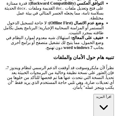
التوافق العكسي (Backward Compatibility):
قدرة ممتازة
على فتح وتعديل ملفات
القديمة وملفات
الحديثة
.docx
.doc
بسلاسة تامة، مما يجعله الجسر المثالي في بيئة عمل
مختلطة.
وضع عدم الاتصال (Offline First):
لا حاجة لتسجيل الدخول
المستمر أو المزامنة السحابية الإجبارية؛ البرنامج يعمل بكامل
طاقته بمجرد التثبيت.
خفيف على المعالج:
استهلاك شبه معدوم لموارد النظام في
وضع الخمول، مما يتيح لك تشغيل متصفح أو برامج أخرى
بجانب
word windows 7
دون تهنيج.
تنبيه هام حول الأمان والملفات
نظراً لأن مايكروسوفت قد أوقفت الدعم الرسمي لنظام ويندوز 7،
فإن العثور على نسخة نظيفة وخالية من البرمجيات الخبيثة يعد
تحدياً. النسخة التي نتحدث عنها هنا تم فحصها للتأكد من خلوها من
أي تعديلات ضارة، وهي تلبي حاجة المستخدم الذي يريد فقط "أن
يكتب وينجز عمله" بأمان.
اقرأ المزيد