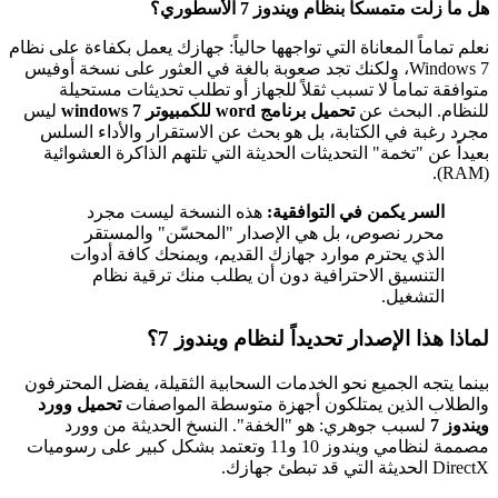
هل ما زلت متمسكاً بنظام ويندوز 7 الأسطوري؟
نعلم تماماً المعاناة التي تواجهها حالياً: جهازك يعمل بكفاءة على نظام
Windows 7، ولكنك تجد صعوبة بالغة في العثور على نسخة أوفيس
متوافقة تماماً لا تسبب ثقلاً للجهاز أو تطلب تحديثات مستحيلة
للنظام. البحث عن
تحميل برنامج word للكمبيوتر windows 7
ليس
مجرد رغبة في الكتابة، بل هو بحث عن الاستقرار والأداء السلس
بعيداً عن "تخمة" التحديثات الحديثة التي تلتهم الذاكرة العشوائية
(RAM).
السر يكمن في التوافقية:
هذه النسخة ليست مجرد
محرر نصوص، بل هي الإصدار "المحسّن" والمستقر
الذي يحترم موارد جهازك القديم، ويمنحك كافة أدوات
التنسيق الاحترافية دون أن يطلب منك ترقية نظام
التشغيل.
لماذا هذا الإصدار تحديداً لنظام ويندوز 7؟
بينما يتجه الجميع نحو الخدمات السحابية الثقيلة، يفضل المحترفون
والطلاب الذين يمتلكون أجهزة متوسطة المواصفات
تحميل وورد
ويندوز 7
لسبب جوهري: هو "الخفة". النسخ الحديثة من وورد
مصممة لنظامي ويندوز 10 و11 وتعتمد بشكل كبير على رسوميات
DirectX الحديثة التي قد تبطئ جهازك.