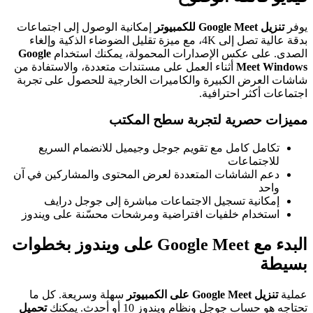
يوفر
تنزيل Google Meet للكمبيوتر
إمكانية الوصول إلى اجتماعات
بدقة عالية تصل إلى 4K، مع ميزة تقليل الضوضاء الذكية وإلغاء
الصدى. على عكس الإصدارات المحمولة، يمكنك استخدام
Google
Meet Windows
أثناء العمل على مستندات متعددة، والاستفادة من
شاشات العرض الكبيرة والكاميرات الخارجية للحصول على تجربة
اجتماعات أكثر احترافية.
مميزات حصرية لتجربة سطح المكتب
تكامل كامل مع تقويم جوجل وجيميل للانضمام السريع
للاجتماعات
دعم الشاشات المتعددة لعرض المحتوى والمشاركين في آن
واحد
إمكانية تسجيل الاجتماعات مباشرة إلى جوجل درايف
استخدام خلفيات افتراضية ومرشحات محسّنة على ويندوز
البدء مع Google Meet على ويندوز بخطوات
بسيطة
عملية
تنزيل Google Meet على الكمبيوتر
سهلة وسريعة. كل ما
تحتاجه هو حساب جوجل ونظام ويندوز 10 أو أحدث. يمكنك
تحميل