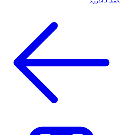
تحميل لـ أندرويد