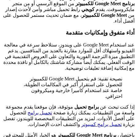
برنامج Google Meet للكمبيوتر
من الموقع الرسمي أو من متجر
مايكروسوفت. يقدم
كويجي
رابط تحميل مباشر وآمن لأحدث إصدار
من
Google Meet للكمبيوتر
، مع ضمان تحديث مستمر للحصول على
أفضل أداء.
أداء متفوق وإمكانيات متقدمة
عند استخدام Google Meet على ويندوز، ستلاحظ سرعة في معالجة
الفيديو واستهلاك أقل للموارد مقارنة بالعديد من المنافسين. يدعم
التطبيق ميزة الترجمة الفورية والتعاون على العروض التقديمية في
الوقت الفعلي. يمكنك أيضاً مشاركة شاشتك بالكامل أو نافذة محددة
مع إمكانية إضافة تعليقات توضيحية.
نصيحة تقنية: قم بتحميل Google Meet للكمبيوتر
للحصول على استقرار أكبر في المكالمات الطويلة،
خاصة عند استخدام كاميرا خارجية وميكروفون
احترافي.
إذا كنت تبحث عن
برامج تحميل
موثوقة، فإن موقعنا يقدم مجموعة
واسعة من التطبيقات. يمكنك زيارة صفحة
تحميل برامج
للحصول
على أفضل الأدوات. لمزيد من التطبيقات المخصصة للويندوز، تفضل
بزيارة
تحميل برامج كمبيوتر
واكتشف أحدث الإصدارات.
باختصار،
برنامج Google Meet للكمبيوتر
هو الخيار الأمثل للمحترفين